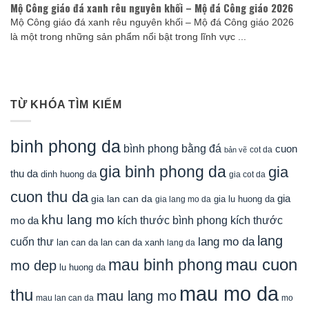
Mộ Công giáo đá xanh rêu nguyên khối – Mộ đá Công giáo 2026
Mộ Công giáo đá xanh rêu nguyên khối – Mộ đá Công giáo 2026
là một trong những sản phẩm nổi bật trong lĩnh vực ...
TỪ KHÓA TÌM KIẾM
binh phong da
bình phong bằng đá
cuon
cot da
bản vẽ
gia binh phong da
gia
thu da
dinh huong da
gia cot da
cuon thu da
gia
gia lan can da
gia lu huong da
gia lang mo da
khu lang mo
mo da
kích thước bình phong
kích thước
lang
lang mo da
cuốn thư
lan can da
lan can da xanh
lang da
mau cuon
mau binh phong
mo dep
lu huong da
mau mo da
thu
mau lang mo
mau lan can da
mo