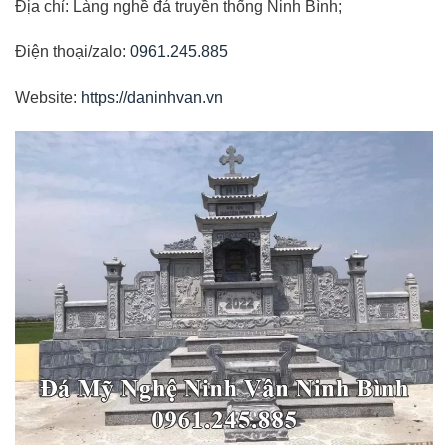
Địa chỉ: Làng nghề đá truyền thống Ninh Bình;
Điện thoại/zalo:
0961.245.885
Website:
https://daninhvan.vn