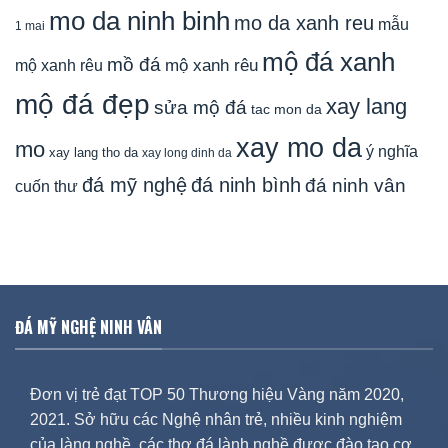
mo da ninh binh
mo da xanh reu
mẫu
1 mai
mộ đá xanh
mồ đá
mộ xanh rêu
mộ xanh rêu
mộ đá đẹp
xay lang
sửa mộ đá
tac mon da
xay mo da
mo
ý nghĩa
xay lang tho da
xay long dinh da
đá mỹ nghệ
đá ninh bình
đá ninh vân
cuốn thư
ĐÁ MỸ NGHỆ NINH VÂN
Đơn vị trẻ đạt TOP 50 Thương hiệu Vàng năm 2020,
2021. Sở hữu các Nghệ nhân trẻ, nhiều kinh nghiệm
của làng nghề, các thợ đá lành nghề được đào tạo cơ