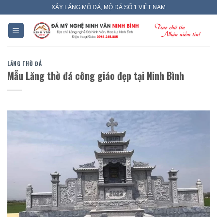
Skip
XÂY LĂNG MỘ ĐÁ, MỘ ĐÁ SỐ 1 VIỆT NAM
to
content
LĂNG THỜ ĐÁ
Mẫu Lăng thờ đá công giáo đẹp tại Ninh Bình