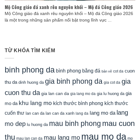
Mộ Công giáo đá xanh rêu nguyên khối – Mộ đá Công giáo 2026
Mộ Công giáo đá xanh rêu nguyên khối – Mộ đá Công giáo 2026
là một trong những sản phẩm nổi bật trong lĩnh vực ...
TỪ KHÓA TÌM KIẾM
binh phong da
bình phong bằng đá
cuon
cot da
bản vẽ
gia binh phong da
gia
thu da
dinh huong da
gia cot da
cuon thu da
gia
gia lan can da
gia lu huong da
gia lang mo da
khu lang mo
mo da
kích thước bình phong
kích thước
lang
lang mo da
cuốn thư
lan can da
lan can da xanh
lang da
mau cuon
mau binh phong
mo dep
lu huong da
mau mo da
thu
mau lang mo
mau lan can da
mo