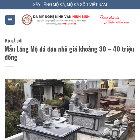
Skip
XÂY LĂNG MỘ ĐÁ, MỘ ĐÁ SỐ 1 VIỆT NAM
to
content
MỘ ĐÁ ĐÔI
Mẫu Lăng Mộ đá đơn nhỏ giá khoảng 30 – 40 triệu
đồng