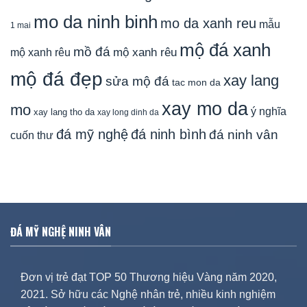
mo da ninh binh
mo da xanh reu
mẫu
1 mai
mộ đá xanh
mồ đá
mộ xanh rêu
mộ xanh rêu
mộ đá đẹp
xay lang
sửa mộ đá
tac mon da
xay mo da
mo
ý nghĩa
xay lang tho da
xay long dinh da
đá mỹ nghệ
đá ninh bình
đá ninh vân
cuốn thư
ĐÁ MỸ NGHỆ NINH VÂN
Đơn vị trẻ đạt TOP 50 Thương hiệu Vàng năm 2020,
2021. Sở hữu các Nghệ nhân trẻ, nhiều kinh nghiệm