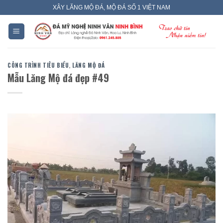
Skip
XÂY LĂNG MỘ ĐÁ, MỘ ĐÁ SỐ 1 VIỆT NAM
to
content
CÔNG TRÌNH TIÊU BIỂU
,
LĂNG MỘ ĐÁ
Mẫu Lăng Mộ đá đẹp #49