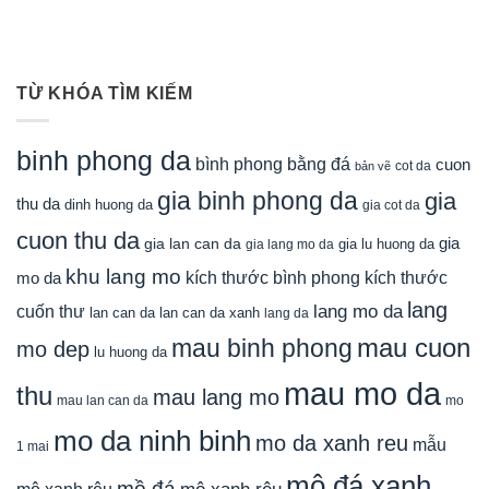
TỪ KHÓA TÌM KIẾM
binh phong da
bình phong bằng đá
cuon
cot da
bản vẽ
gia binh phong da
gia
thu da
dinh huong da
gia cot da
cuon thu da
gia
gia lan can da
gia lu huong da
gia lang mo da
khu lang mo
mo da
kích thước bình phong
kích thước
lang
lang mo da
cuốn thư
lan can da
lan can da xanh
lang da
mau cuon
mau binh phong
mo dep
lu huong da
mau mo da
thu
mau lang mo
mau lan can da
mo
mo da ninh binh
mo da xanh reu
mẫu
1 mai
mộ đá xanh
mồ đá
mộ xanh rêu