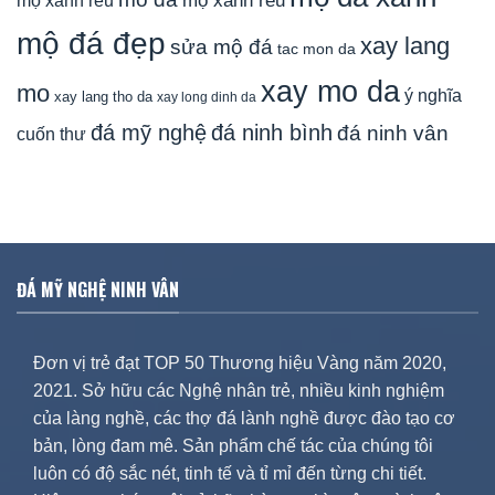
mộ xanh rêu
mộ đá đẹp
xay lang
sửa mộ đá
tac mon da
xay mo da
mo
ý nghĩa
xay lang tho da
xay long dinh da
đá mỹ nghệ
đá ninh bình
đá ninh vân
cuốn thư
ĐÁ MỸ NGHỆ NINH VÂN
Đơn vị trẻ đạt TOP 50 Thương hiệu Vàng năm 2020,
2021. Sở hữu các Nghệ nhân trẻ, nhiều kinh nghiệm
của làng nghề, các thợ đá lành nghề được đào tạo cơ
bản, lòng đam mê. Sản phẩm chế tác của chúng tôi
luôn có độ sắc nét, tinh tế và tỉ mỉ đến từng chi tiết.