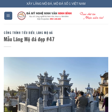
Skip
XÂY LĂNG MỘ ĐÁ, MỘ ĐÁ SỐ 1 VIỆT NAM
to
content
CÔNG TRÌNH TIÊU BIỂU
,
LĂNG MỘ ĐÁ
Mẫu Lăng Mộ đá đẹp #47