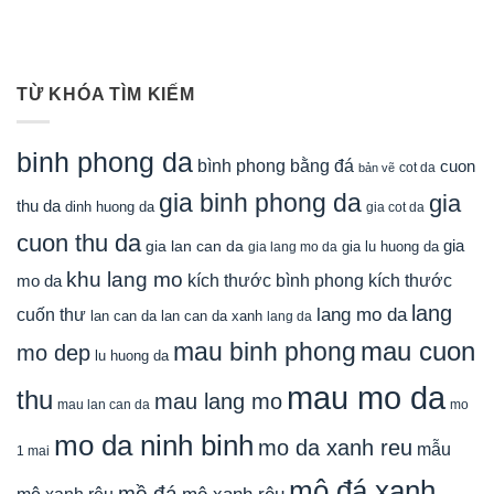
TỪ KHÓA TÌM KIẾM
binh phong da
bình phong bằng đá
cuon
cot da
bản vẽ
gia binh phong da
gia
thu da
dinh huong da
gia cot da
cuon thu da
gia
gia lan can da
gia lu huong da
gia lang mo da
khu lang mo
mo da
kích thước bình phong
kích thước
lang
lang mo da
cuốn thư
lan can da
lan can da xanh
lang da
mau cuon
mau binh phong
mo dep
lu huong da
mau mo da
thu
mau lang mo
mau lan can da
mo
mo da ninh binh
mo da xanh reu
mẫu
1 mai
mộ đá xanh
mồ đá
mộ xanh rêu