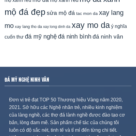
mộ xanh rêu
mộ đá đẹp
xay lang
sửa mộ đá
tac mon da
xay mo da
mo
ý nghĩa
xay lang tho da
xay long dinh da
đá mỹ nghệ
đá ninh bình
đá ninh vân
cuốn thư
ĐÁ MỸ NGHỆ NINH VÂN
Đơn vị trẻ đạt TOP 50 Thương hiệu Vàng năm 2020,
2021. Sở hữu các Nghệ nhân trẻ, nhiều kinh nghiệm
của làng nghề, các thợ đá lành nghề được đào tạo cơ
bản, lòng đam mê. Sản phẩm chế tác của chúng tôi
luôn có độ sắc nét, tinh tế và tỉ mỉ đến từng chi tiết.