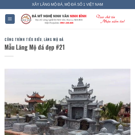
Skip
XÂY LĂNG MỘ ĐÁ, MỘ ĐÁ SỐ 1 VIỆT NAM
to
content
CÔNG TRÌNH TIÊU BIỂU
,
LĂNG MỘ ĐÁ
Mẫu Lăng Mộ đá đẹp #21