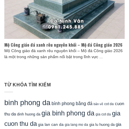
Mộ Công giáo đá xanh rêu nguyên khối – Mộ đá Công giáo 2026
Mộ Công giáo đá xanh rêu nguyên khối – Mộ đá Công giáo 2026
là một trong những sản phẩm nổi bật trong lĩnh vực ...
TỪ KHÓA TÌM KIẾM
binh phong da
bình phong bằng đá
cuon
cot da
bản vẽ
gia binh phong da
gia
thu da
dinh huong da
gia cot da
cuon thu da
gia
gia lan can da
gia lu huong da
gia lang mo da