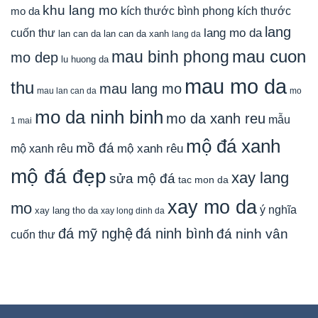
khu lang mo
mo da
kích thước bình phong
kích thước
lang
lang mo da
cuốn thư
lan can da
lan can da xanh
lang da
mau cuon
mau binh phong
mo dep
lu huong da
mau mo da
thu
mau lang mo
mau lan can da
mo
mo da ninh binh
mo da xanh reu
mẫu
1 mai
mộ đá xanh
mồ đá
mộ xanh rêu
mộ xanh rêu
mộ đá đẹp
xay lang
sửa mộ đá
tac mon da
xay mo da
mo
ý nghĩa
xay lang tho da
xay long dinh da
đá mỹ nghệ
đá ninh bình
đá ninh vân
cuốn thư