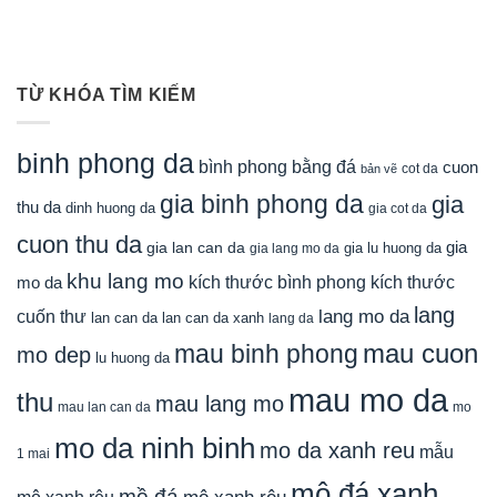
TỪ KHÓA TÌM KIẾM
binh phong da
bình phong bằng đá
cuon
cot da
bản vẽ
gia binh phong da
gia
thu da
dinh huong da
gia cot da
cuon thu da
gia
gia lan can da
gia lu huong da
gia lang mo da
khu lang mo
mo da
kích thước bình phong
kích thước
lang
lang mo da
cuốn thư
lan can da
lan can da xanh
lang da
mau cuon
mau binh phong
mo dep
lu huong da
mau mo da
thu
mau lang mo
mau lan can da
mo
mo da ninh binh
mo da xanh reu
mẫu
1 mai
mộ đá xanh
mồ đá
mộ xanh rêu