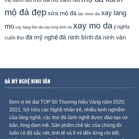
mộ xanh rêu
mộ đá đẹp
xay lang
sửa mộ đá
tac mon da
xay mo da
mo
ý nghĩa
xay lang tho da
xay long dinh da
đá mỹ nghệ
đá ninh bình
đá ninh vân
cuốn thư
ĐÁ MỸ NGHỆ NINH VÂN
Đơn vị trẻ đạt TOP 50 Thương hiệu Vàng năm 2020,
2021. Sở hữu các Nghệ nhân trẻ, nhiều kinh nghiệm
của làng nghề, các thợ đá lành nghề được đào tạo cơ
bản, lòng đam mê. Sản phẩm chế tác của chúng tôi
luôn có độ sắc nét, tinh tế và tỉ mỉ đến từng chi tiết.