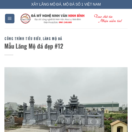
Skip
XÂY LĂNG MỘ ĐÁ, MỘ ĐÁ SỐ 1 VIỆT NAM
to
content
CÔNG TRÌNH TIÊU BIỂU
,
LĂNG MỘ ĐÁ
Mẫu Lăng Mộ đá đẹp #12