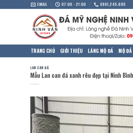
Skip
EMAIL
07:00 - 21:00
0961.245.885
to
content
TRANG CHỦ
GIỚI THIỆU
LĂNG MỘ ĐÁ
MỘ ĐÁ
LAN CAN ĐÁ
Mẫu Lan can đá xanh rêu đẹp tại Ninh Bìn