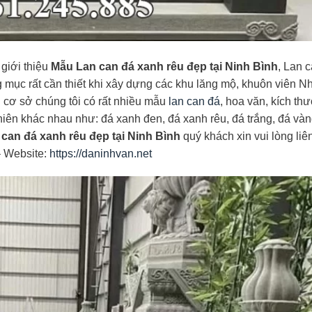
iới thiệu
Mẫu Lan can đá xanh rêu đẹp tại Ninh Bình
, Lan 
g mục rất cần thiết khi xây dựng các khu lăng mộ, khuôn viên N
 cơ sở chúng tôi có rất nhiều mẫu
lan can đá
, hoa văn, kích th
 nhiên khác nhau như: đá xanh đen, đá xanh rêu, đá trắng, đá và
can đá xanh rêu đẹp tại Ninh Bình
quý khách xin vui lòng liê
 Website:
https://daninhvan.net