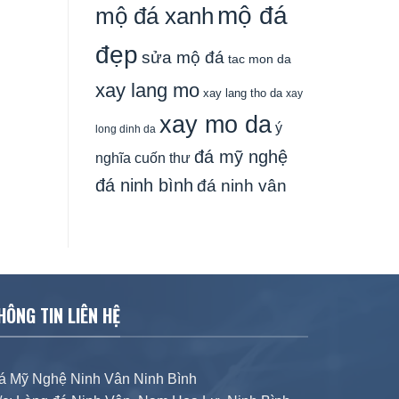
mộ đá
mộ đá xanh
đẹp
sửa mộ đá
tac mon da
xay lang mo
xay lang tho da
xay
xay mo da
ý
long dinh da
đá mỹ nghệ
nghĩa cuốn thư
đá ninh bình
đá ninh vân
HÔNG TIN LIÊN HỆ
á Mỹ Nghệ Ninh Vân Ninh Bình