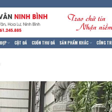
 ĐẸP
CỘT ĐÁ
CUỐN THƯ ĐÁ
SẢN PHẨM KHÁC
CÔNG TR
h