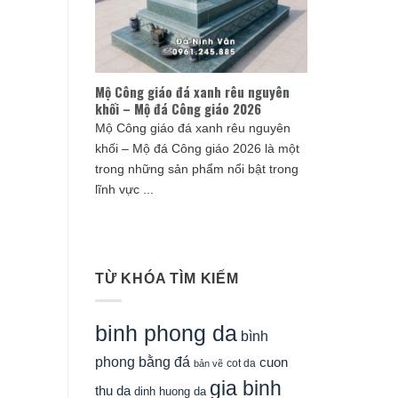
Mộ Công giáo đá xanh rêu nguyên
khối – Mộ đá Công giáo 2026
Mộ Công giáo đá xanh rêu nguyên
khối – Mộ đá Công giáo 2026 là một
trong những sản phẩm nổi bật trong
lĩnh vực ...
TỪ KHÓA TÌM KIẾM
binh phong da
bình
phong bằng đá
cuon
cot da
bản vẽ
gia binh
thu da
dinh huong da