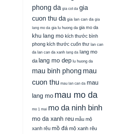
phong da
gia
gia cot da
cuon thu da
gia lan can da
gia
gia mo da
gia lu huong da
lang mo da
khu lang mo
kích thước bình
phong
kích thước cuốn thư
lan can
lang mo
da
lan can da xanh
lang da
lang mo dep
da
lu huong da
mau
mau binh phong
cuon thu
mau
mau lan can da
mau mo da
lang mo
mo da ninh binh
mo 1 mai
mo da xanh reu
mẫu mộ
mồ đá
xanh rêu
mộ xanh rêu