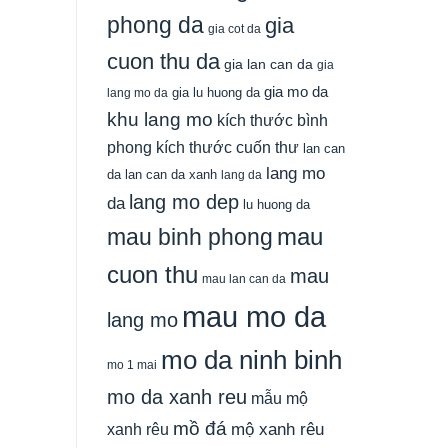
phong da
gia
gia cot da
cuon thu da
gia lan can da
gia
gia mo da
gia lu huong da
lang mo da
khu lang mo
kích thước bình
phong
kích thước cuốn thư
lan can
lang mo
da
lan can da xanh
lang da
lang mo dep
da
lu huong da
mau
mau binh phong
cuon thu
mau
mau lan can da
mau mo da
lang mo
mo da ninh binh
mo 1 mai
mo da xanh reu
mẫu mộ
mồ đá
xanh rêu
mộ xanh rêu