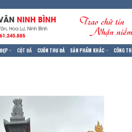
 ĐẸP
CỘT ĐÁ
CUỐN THƯ ĐÁ
SẢN PHẨM KHÁC
CÔNG TR