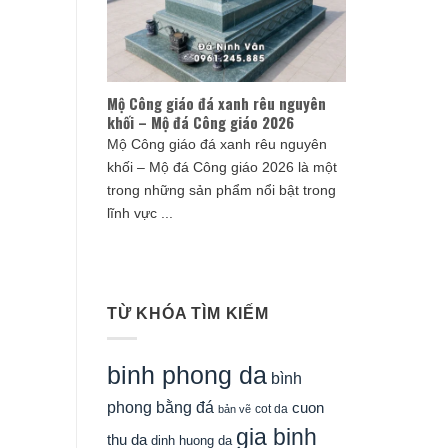
Mộ Công giáo đá xanh rêu nguyên
khối – Mộ đá Công giáo 2026
Mộ Công giáo đá xanh rêu nguyên
khối – Mộ đá Công giáo 2026 là một
trong những sản phẩm nổi bật trong
lĩnh vực ...
TỪ KHÓA TÌM KIẾM
binh phong da
bình
phong bằng đá
cuon
cot da
bản vẽ
gia binh
thu da
dinh huong da