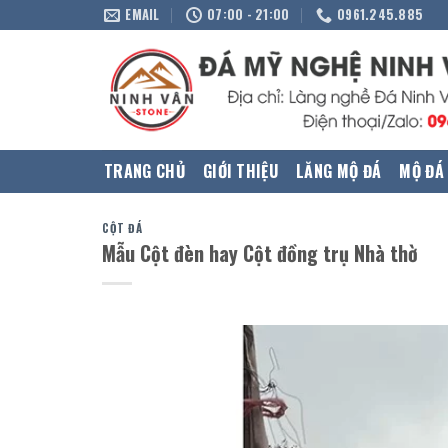
Skip
EMAIL
07:00 - 21:00
0961.245.885
to
content
TRANG CHỦ
GIỚI THIỆU
LĂNG MỘ ĐÁ
MỘ ĐÁ
CỘT ĐÁ
Mẫu Cột đèn hay Cột đồng trụ Nhà thờ