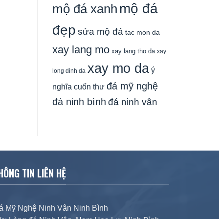
mộ đá
mộ đá xanh
đẹp
sửa mộ đá
tac mon da
xay lang mo
xay lang tho da
xay
xay mo da
ý
long dinh da
đá mỹ nghệ
nghĩa cuốn thư
đá ninh bình
đá ninh vân
HÔNG TIN LIÊN HỆ
á Mỹ Nghệ Ninh Vân Ninh Bình