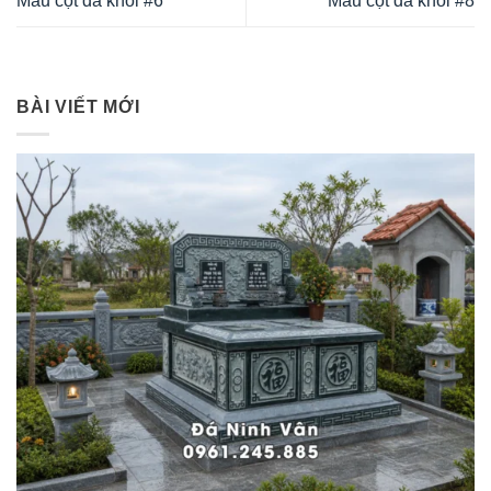
Mẫu cột đá khối #6
Mẫu cột đá khối #8
BÀI VIẾT MỚI