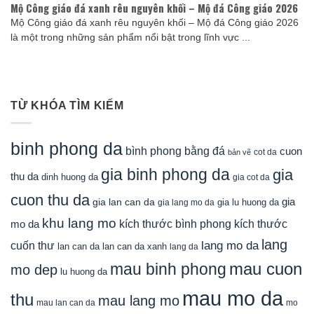
Mộ Công giáo đá xanh rêu nguyên khối – Mộ đá Công giáo 2026
Mộ Công giáo đá xanh rêu nguyên khối – Mộ đá Công giáo 2026
là một trong những sản phẩm nổi bật trong lĩnh vực ...
TỪ KHÓA TÌM KIẾM
binh phong da
bình phong bằng đá
cuon
cot da
bản vẽ
gia binh phong da
gia
thu da
dinh huong da
gia cot da
cuon thu da
gia
gia lan can da
gia lu huong da
gia lang mo da
khu lang mo
mo da
kích thước bình phong
kích thước
lang
lang mo da
cuốn thư
lan can da
lan can da xanh
lang da
mau cuon
mau binh phong
mo dep
lu huong da
mau mo da
thu
mau lang mo
mau lan can da
mo