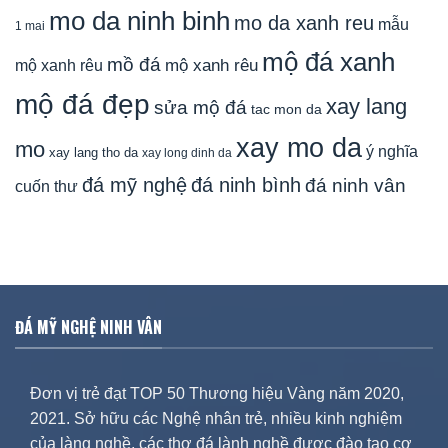
mo da ninh binh
mo da xanh reu
mẫu
1 mai
mộ đá xanh
mồ đá
mộ xanh rêu
mộ xanh rêu
mộ đá đẹp
xay lang
sửa mộ đá
tac mon da
xay mo da
mo
ý nghĩa
xay lang tho da
xay long dinh da
đá mỹ nghệ
đá ninh bình
đá ninh vân
cuốn thư
ĐÁ MỸ NGHỆ NINH VÂN
Đơn vị trẻ đạt TOP 50 Thương hiệu Vàng năm 2020,
2021. Sở hữu các Nghệ nhân trẻ, nhiều kinh nghiệm
của làng nghề, các thợ đá lành nghề được đào tạo cơ