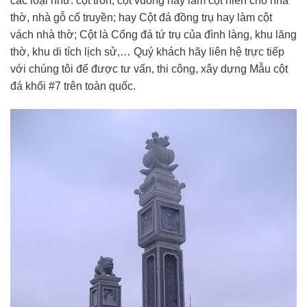
các loại như: cột tròn, cột vuông hay làm cột hiên cho nhà
thờ, nhà gỗ cổ truyền; hay Cột đá đồng trụ hay làm cột
vách nhà thờ; Cột là Cổng đá tứ trụ của đình làng, khu lăng
thờ, khu di tích lịch sử,… Quý khách hãy liên hệ trực tiếp
với chúng tôi để được tư vấn, thi công, xây dựng Mẫu cột
đá khối #7 trên toàn quốc.