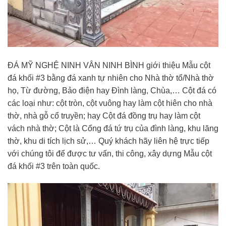
ĐÁ MỸ NGHỆ NINH VÂN NINH BÌNH giới thiệu Mẫu cột
đá khối #3 bằng đá xanh tự nhiên cho Nhà thờ tổ/Nhà thờ
họ, Từ đường, Bảo điện hay Đình làng, Chùa,… Cột đá có
các loại như: cột tròn, cột vuông hay làm cột hiên cho nhà
thờ, nhà gỗ cổ truyền; hay Cột đá đồng trụ hay làm cột
vách nhà thờ; Cột là Cổng đá tứ trụ của đình làng, khu lăng
thờ, khu di tích lịch sử,… Quý khách hãy liên hệ trực tiếp
với chúng tôi để được tư vấn, thi công, xây dựng Mẫu cột
đá khối #3 trên toàn quốc.