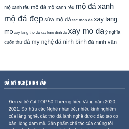
mộ đá xanh
mồ đá
mộ xanh rêu
mộ xanh rêu
mộ đá đẹp
xay lang
sửa mộ đá
tac mon da
xay mo da
mo
ý nghĩa
xay lang tho da
xay long dinh da
đá mỹ nghệ
đá ninh bình
đá ninh vân
cuốn thư
ĐÁ MỸ NGHỆ NINH VÂN
Đơn vị trẻ đạt TOP 50 Thương hiệu Vàng năm 2020,
2021. Sở hữu các Nghệ nhân trẻ, nhiều kinh nghiệm
của làng nghề, các thợ đá lành nghề được đào tạo cơ
bản, lòng đam mê. Sản phẩm chế tác của chúng tôi