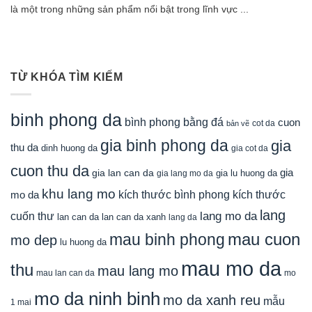
là một trong những sản phẩm nổi bật trong lĩnh vực ...
TỪ KHÓA TÌM KIẾM
binh phong da
bình phong bằng đá
cuon
cot da
bản vẽ
gia binh phong da
gia
thu da
dinh huong da
gia cot da
cuon thu da
gia
gia lan can da
gia lu huong da
gia lang mo da
khu lang mo
mo da
kích thước bình phong
kích thước
lang
lang mo da
cuốn thư
lan can da
lan can da xanh
lang da
mau cuon
mau binh phong
mo dep
lu huong da
mau mo da
thu
mau lang mo
mau lan can da
mo
mo da ninh binh
mo da xanh reu
mẫu
1 mai