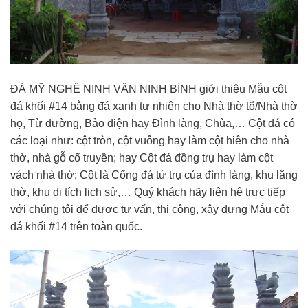
ĐÁ MỸ NGHỆ NINH VÂN NINH BÌNH giới thiệu Mẫu cột
đá khối #14 bằng đá xanh tự nhiên cho Nhà thờ tổ/Nhà thờ
họ, Từ đường, Bảo điện hay Đình làng, Chùa,… Cột đá có
các loại như: cột tròn, cột vuông hay làm cột hiên cho nhà
thờ, nhà gỗ cổ truyền; hay Cột đá đồng trụ hay làm cột
vách nhà thờ; Cột là Cổng đá tứ trụ của đình làng, khu lăng
thờ, khu di tích lịch sử,… Quý khách hãy liên hệ trực tiếp
với chúng tôi để được tư vấn, thi công, xây dựng Mẫu cột
đá khối #14 trên toàn quốc.