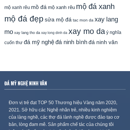
mộ đá xanh
mồ đá
mộ xanh rêu
mộ xanh rêu
mộ đá đẹp
xay lang
sửa mộ đá
tac mon da
xay mo da
mo
ý nghĩa
xay lang tho da
xay long dinh da
đá mỹ nghệ
đá ninh bình
đá ninh vân
cuốn thư
ĐÁ MỸ NGHỆ NINH VÂN
Đơn vị trẻ đạt TOP 50 Thương hiệu Vàng năm 2020,
2021. Sở hữu các Nghệ nhân trẻ, nhiều kinh nghiệm
của làng nghề, các thợ đá lành nghề được đào tạo cơ
bản, lòng đam mê. Sản phẩm chế tác của chúng tôi