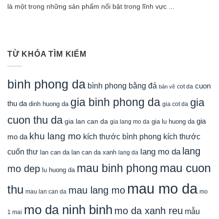
là một trong những sản phẩm nổi bật trong lĩnh vực ...
TỪ KHÓA TÌM KIẾM
binh phong da
bình phong bằng đá
cuon
cot da
bản vẽ
gia binh phong da
gia
thu da
dinh huong da
gia cot da
cuon thu da
gia
gia lan can da
gia lu huong da
gia lang mo da
khu lang mo
mo da
kích thước bình phong
kích thước
lang
lang mo da
cuốn thư
lan can da
lan can da xanh
lang da
mau cuon
mau binh phong
mo dep
lu huong da
mau mo da
thu
mau lang mo
mau lan can da
mo
mo da ninh binh
mo da xanh reu
mẫu
1 mai