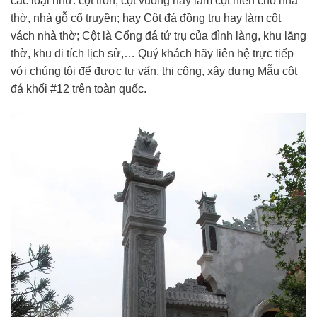
các loại như: cột tròn, cột vuông hay làm cột hiên cho nhà
thờ, nhà gỗ cổ truyền; hay Cột đá đồng trụ hay làm cột
vách nhà thờ; Cột là Cổng đá tứ trụ của đình làng, khu lăng
thờ, khu di tích lịch sử,… Quý khách hãy liên hệ trực tiếp
với chúng tôi để được tư vấn, thi công, xây dựng Mẫu cột
đá khối #12 trên toàn quốc.