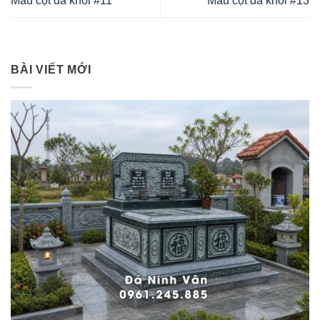
Mẫu cột đá khối #11
Mẫu cột đá khối #13
BÀI VIẾT MỚI