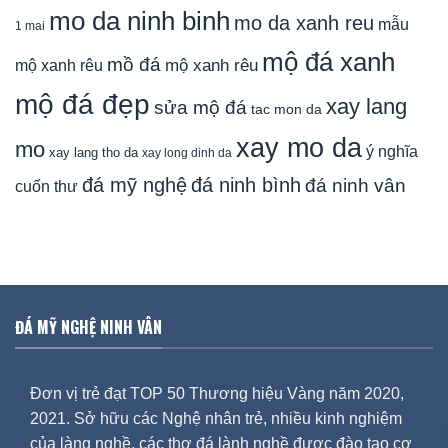
mo da ninh binh
mo da xanh reu
mẫu
1 mai
mộ đá xanh
mồ đá
mộ xanh rêu
mộ xanh rêu
mộ đá đẹp
xay lang
sửa mộ đá
tac mon da
xay mo da
mo
ý nghĩa
xay lang tho da
xay long dinh da
đá mỹ nghệ
đá ninh bình
đá ninh vân
cuốn thư
ĐÁ MỸ NGHỆ NINH VÂN
Đơn vị trẻ đạt TOP 50 Thương hiệu Vàng năm 2020,
2021. Sở hữu các Nghệ nhân trẻ, nhiều kinh nghiệm
của làng nghề, các thợ đá lành nghề được đào tạo cơ