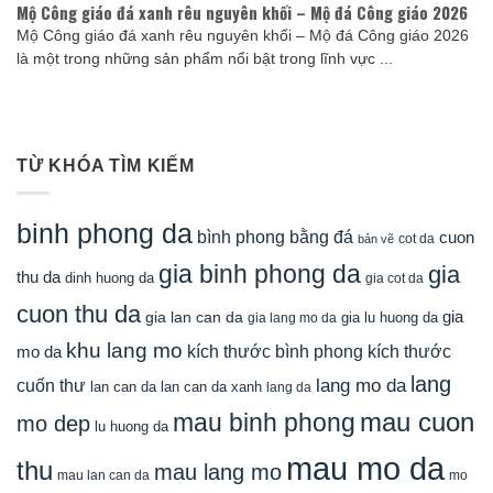
Mộ Công giáo đá xanh rêu nguyên khối – Mộ đá Công giáo 2026
Mộ Công giáo đá xanh rêu nguyên khối – Mộ đá Công giáo 2026
là một trong những sản phẩm nổi bật trong lĩnh vực ...
TỪ KHÓA TÌM KIẾM
binh phong da
bình phong bằng đá
cuon
cot da
bản vẽ
gia binh phong da
gia
thu da
dinh huong da
gia cot da
cuon thu da
gia
gia lan can da
gia lu huong da
gia lang mo da
khu lang mo
mo da
kích thước bình phong
kích thước
lang
lang mo da
cuốn thư
lan can da
lan can da xanh
lang da
mau cuon
mau binh phong
mo dep
lu huong da
mau mo da
thu
mau lang mo
mau lan can da
mo