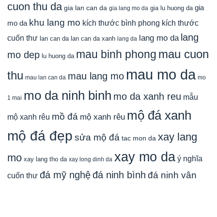
cuon thu da
gia
gia lan can da
gia lu huong da
gia lang mo da
khu lang mo
mo da
kích thước bình phong
kích thước
lang
lang mo da
cuốn thư
lan can da
lan can da xanh
lang da
mau cuon
mau binh phong
mo dep
lu huong da
mau mo da
thu
mau lang mo
mau lan can da
mo
mo da ninh binh
mo da xanh reu
mẫu
1 mai
mộ đá xanh
mồ đá
mộ xanh rêu
mộ xanh rêu
mộ đá đẹp
xay lang
sửa mộ đá
tac mon da
xay mo da
mo
ý nghĩa
xay lang tho da
xay long dinh da
đá mỹ nghệ
đá ninh bình
đá ninh vân
cuốn thư