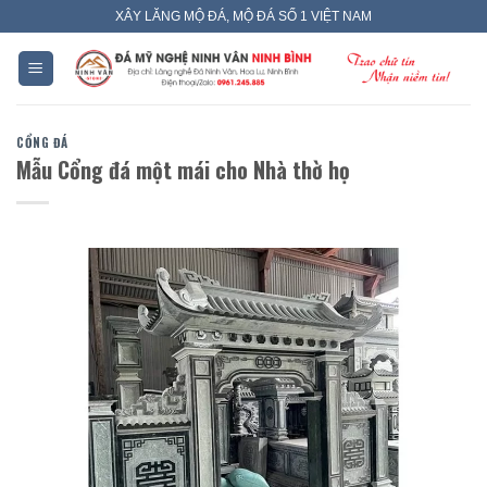
Skip
XÂY LĂNG MỘ ĐÁ, MỘ ĐÁ SỐ 1 VIỆT NAM
to
content
CỔNG ĐÁ
Mẫu Cổng đá một mái cho Nhà thờ họ