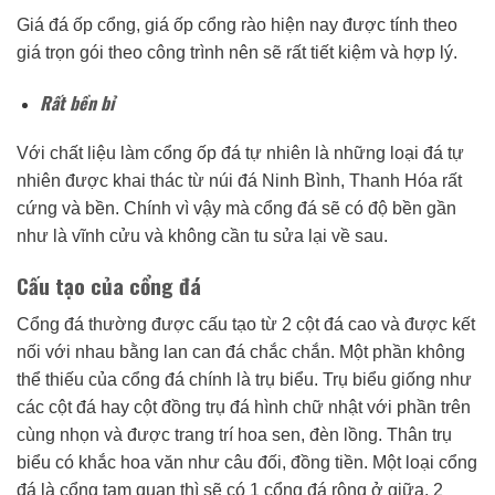
Giá đá ốp cổng, giá ốp cổng rào hiện nay được tính theo
giá trọn gói theo công trình nên sẽ rất tiết kiệm và hợp lý.
Rất bền bỉ
Với chất liệu làm cổng ốp đá tự nhiên là những loại đá tự
nhiên được khai thác từ núi đá Ninh Bình, Thanh Hóa rất
cứng và bền. Chính vì vậy mà cổng đá sẽ có độ bền gần
như là vĩnh cửu và không cần tu sửa lại về sau.
Cấu tạo của cổng đá
Cổng đá thường được cấu tạo từ 2 cột đá cao và được kết
nối với nhau bằng lan can đá chắc chắn. Một phần không
thể thiếu của cổng đá chính là trụ biểu. Trụ biểu giống như
các cột đá hay cột đồng trụ đá hình chữ nhật với phần trên
cùng nhọn và được trang trí hoa sen, đèn lồng. Thân trụ
biểu có khắc hoa văn như câu đối, đồng tiền. Một loại cổng
đá là cổng tam quan thì sẽ có 1 cổng đá rộng ở giữa, 2