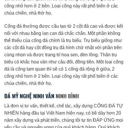
cổng nhỏ hơn ở 2 bên. Loại cổng này rất phổ biến ở các
chùa chiền, nhà thờ họ.
Cổng đá thường được cấu tạo từ 2 cột đá cao và được kết
nối với nhau bằng lan can đá chắc chắn. Một phần không
thể thiếu của cổng đá chính là trụ biểu. Trụ biểu giống như
các cột đá hay cột đồng trụ đá hình chữ nhật với phần trên
cùng nhọn và được trang trí hoa sen, đèn lồng. Thân trụ
biểu có khắc hoa văn như câu đối, đồng tiền. Một loại cổng
đá là cổng tam quan thì sẽ có 1 cổng đá rộng ở giữa, 2
cổng nhỏ hơn ở 2 bên. Loại cổng này rất phổ biến ở các
chùa chiền, nhà thờ họ.
ĐÁ MỸ NGHỆ NINH VÂN
NINH BÌNH
Là đơn vị tư vấn, thiết kế, chế tác, xây dựng CỔNG ĐÁ TỰ
NHIÊN hàng đầu tại Việt Nam hiện nay, có bề dày hơn 20
năm xây dựng và phát triển, chúng tôi tự tin ĐÁP ỨNG mọi
yêu cầu và nguyện vọng của quý khách hàng. Quý khách