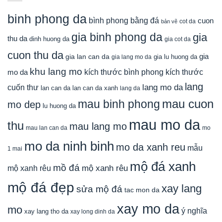
binh phong da
bình phong bằng đá
cuon
cot da
bản vẽ
gia binh phong da
gia
thu da
dinh huong da
gia cot da
cuon thu da
gia
gia lan can da
gia lu huong da
gia lang mo da
khu lang mo
mo da
kích thước bình phong
kích thước
lang
lang mo da
cuốn thư
lan can da
lan can da xanh
lang da
mau cuon
mau binh phong
mo dep
lu huong da
mau mo da
thu
mau lang mo
mau lan can da
mo
mo da ninh binh
mo da xanh reu
mẫu
1 mai
mộ đá xanh
mồ đá
mộ xanh rêu
mộ xanh rêu
mộ đá đẹp
xay lang
sửa mộ đá
tac mon da
xay mo da
mo
ý nghĩa
xay lang tho da
xay long dinh da