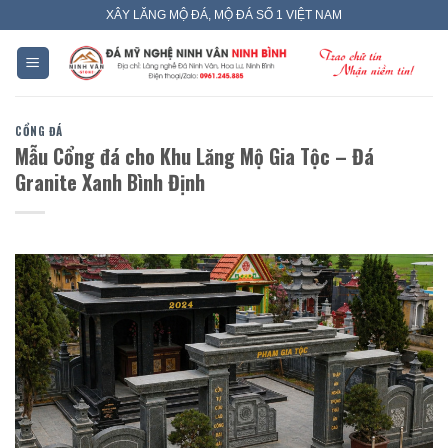
Skip
XÂY LĂNG MỘ ĐÁ, MỘ ĐÁ SỐ 1 VIỆT NAM
to
content
CỔNG ĐÁ
Mẫu Cổng đá cho Khu Lăng Mộ Gia Tộc – Đá
Granite Xanh Bình Định