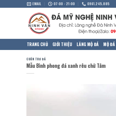
Skip
EMAIL
07:00 - 21:00
0961.245.885
to
content
TRANG CHỦ
GIỚI THIỆU
LĂNG MỘ ĐÁ
MỘ ĐÁ
CUỐN THƯ ĐÁ
Mẫu Bình phong đá xanh rêu chữ Tâm