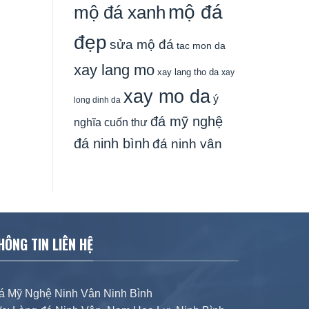
mộ đá
mộ đá xanh
đẹp
sửa mộ đá
tac mon da
xay lang mo
xay lang tho da
xay
xay mo da
ý
long dinh da
đá mỹ nghệ
nghĩa cuốn thư
đá ninh bình
đá ninh vân
HÔNG TIN LIÊN HỆ
á Mỹ Nghệ Ninh Vân Ninh Bình