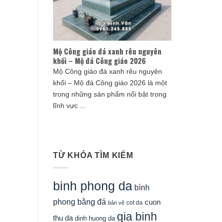
Mộ Công giáo đá xanh rêu nguyên
khối – Mộ đá Công giáo 2026
Mộ Công giáo đá xanh rêu nguyên
khối – Mộ đá Công giáo 2026 là một
trong những sản phẩm nổi bật trong
lĩnh vực ...
TỪ KHÓA TÌM KIẾM
binh phong da
bình
phong bằng đá
cuon
cot da
bản vẽ
gia binh
thu da
dinh huong da