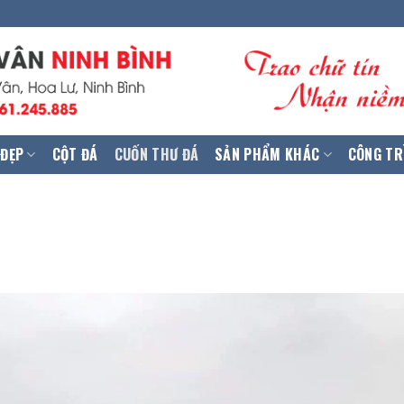
 ĐẸP
CỘT ĐÁ
CUỐN THƯ ĐÁ
SẢN PHẨM KHÁC
CÔNG TR