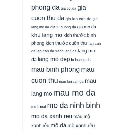
phong da
gia
gia cot da
cuon thu da
gia lan can da
gia
gia mo da
gia lu huong da
lang mo da
khu lang mo
kích thước bình
phong
kích thước cuốn thư
lan can
lang mo
da
lan can da xanh
lang da
lang mo dep
da
lu huong da
mau
mau binh phong
cuon thu
mau
mau lan can da
mau mo da
lang mo
mo da ninh binh
mo 1 mai
mo da xanh reu
mẫu mộ
mồ đá
xanh rêu
mộ xanh rêu