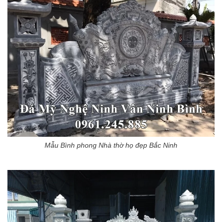
Mẫu Bình phong Nhà thờ họ đẹp Bắc Ninh