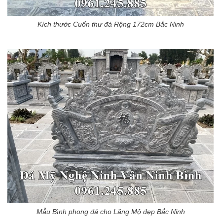
Kích thước Cuốn thư đá Rộng 172cm Bắc Ninh
Mẫu Bình phong đá cho Lăng Mộ đẹp Bắc Ninh