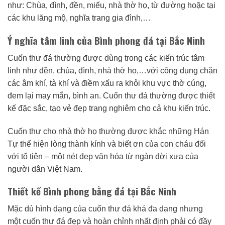
như: Chùa, đình, đền, miếu, nhà thờ họ, từ đường hoặc tại
các khu lăng mộ, nghĩa trang gia đình,…
Ý nghĩa tâm linh của Bình phong đá tại Bắc Ninh
Cuốn thư đá thường được dùng trong các kiến trúc tâm
linh như đền, chùa, đình, nhà thờ họ,…với công dụng chặn
các âm khí, tà khí và điềm xấu ra khỏi khu vực thờ cúng,
đem lại may mắn, bình an. Cuốn thư đá thường được thiết
kế đặc sắc, tạo vẻ đẹp trang nghiêm cho cả khu kiến trúc.
Cuốn thư cho nhà thờ họ thường được khắc những Hán
Tự thể hiện lòng thành kính và biết ơn của con cháu đối
với tổ tiên – một nét đẹp văn hóa từ ngàn đời xưa của
người dân Việt Nam.
Thiết kế Bình phong bằng đá tại Bắc Ninh
Mặc dù hình dạng của cuốn thư đá khá đa dạng nhưng
một cuốn thư đá đẹp và hoàn chỉnh nhất định phải có đầy