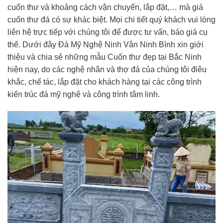
cuốn thư và khoảng cách vận chuyển, lắp đặt,… mà giá
cuốn thư đá có sự khác biệt. Mọi chi tiết quý khách vui lòng
liên hệ trực tiếp với chúng tôi để được tư vấn, báo giá cụ
thể. Dưới đây Đá Mỹ Nghệ Ninh Vân Ninh Bình xin giới
thiệu và chia sẻ những mẫu Cuốn thư đẹp tại Bắc Ninh
hiện nay, do các nghệ nhân và thợ đá của chúng tôi điêu
khắc, chế tác, lắp đặt cho khách hàng tại các công trình
kiến trúc đá mỹ nghệ và công trình tâm linh.