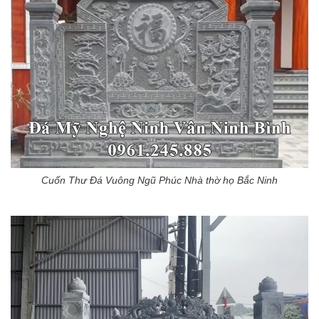
Cuốn Thư Đá Vuông Ngũ Phúc Nhà thờ họ Bắc Ninh