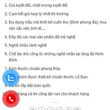
Giá tuyệt đối, chất lượng tuyệt đối
Cam kết giá hợp lý nhất thị trường
Đa dạng mẫu mã thiết kế cuốn thư (Bình phong đá), hoa
văn sắc nét, tinh tế,…
Đầy đủ các loại sản phẩm đá mỹ nghệ
Nghệ nhân lành nghề
Chế tác thủ công từ những nghệ nhân tại làng đá Ninh
Bình
Kích thước chuẩn phong thủy
Sản phẩm được thiết kế chuẩn thước Lỗ Ban
Hỗ trợ lắp đặt toàn quốc
Giao hàng và thi công tận nơi cho khách hàng