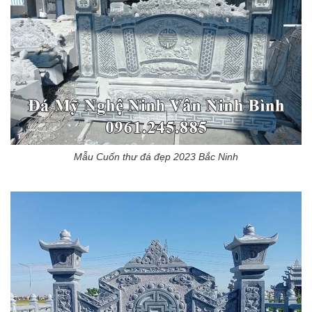
Mẫu Cuốn thư đá đẹp 2023 Bắc Ninh