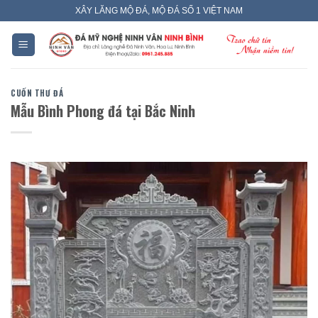
Skip
XÂY LĂNG MỘ ĐÁ, MỘ ĐÁ SỐ 1 VIỆT NAM
to
content
CUỐN THƯ ĐÁ
Mẫu Bình Phong đá tại Bắc Ninh