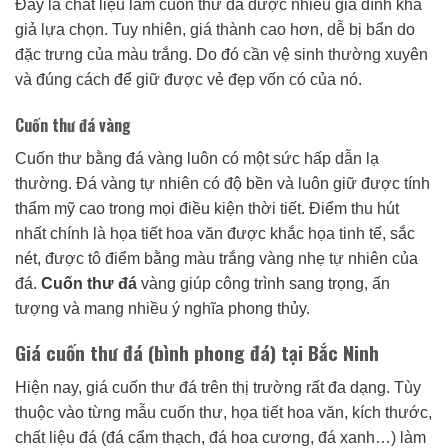
Đây là chất liệu làm cuốn thư đá được nhiều gia đình khá
giả lựa chọn. Tuy nhiên, giá thành cao hơn, dễ bị bẩn do
đặc trưng của màu trắng. Do đó cần vệ sinh thường xuyên
và đúng cách để giữ được vẻ đẹp vốn có của nó.
Cuốn thư đá vàng
Cuốn thư bằng đá vàng luôn có một sức hấp dẫn lạ
thường. Đá vàng tự nhiên có độ bền và luôn giữ được tính
thẩm mỹ cao trong mọi điều kiện thời tiết. Điểm thu hút
nhất chính là họa tiết hoa văn được khắc họa tinh tế, sắc
nét, được tô điểm bằng màu trắng vàng nhẹ tự nhiên của
đá.
Cuốn thư đá
vàng giúp công trình sang trọng, ấn
tượng và mang nhiều ý nghĩa phong thủy.
Giá cuốn thư đá (bình phong đá) tại Bắc Ninh
Hiện nay, giá cuốn thư đá trên thị trường rất đa dạng. Tùy
thuộc vào từng mẫu cuốn thư, họa tiết hoa văn, kích thước,
chất liệu đá (đá cẩm thạch, đá hoa cương, đá xanh…) làm