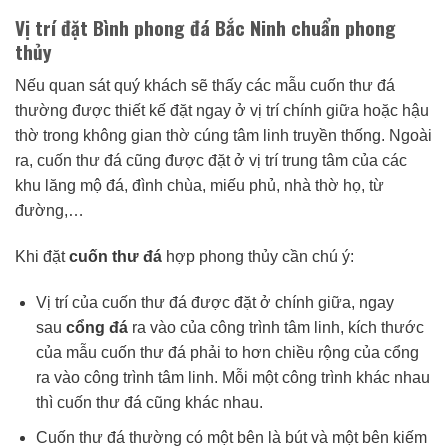
Vị trí đặt Bình phong đá Bắc Ninh chuẩn phong
thủy
Nếu quan sát quý khách sẽ thấy các mẫu cuốn thư đá
thường được thiết kế đặt ngay ở vị trí chính giữa hoặc hậu
thờ trong không gian thờ cúng tâm linh truyền thống. Ngoài
ra, cuốn thư đá cũng được đặt ở vị trí trung tâm của các
khu lăng mộ đá, đình chùa, miếu phủ, nhà thờ họ, từ
đường,…
Khi đặt
cuốn thư đá
hợp phong thủy cần chú ý:
Vị trí của cuốn thư đá được đặt ở chính giữa, ngay
sau
cổng đá
ra vào của công trình tâm linh, kích thước
của mẫu cuốn thư đá phải to hơn chiều rộng của cổng
ra vào công trình tâm linh. Mỗi một công trình khác nhau
thì cuốn thư đá cũng khác nhau.
Cuốn thư đá thường có một bên là bút và một bên kiếm