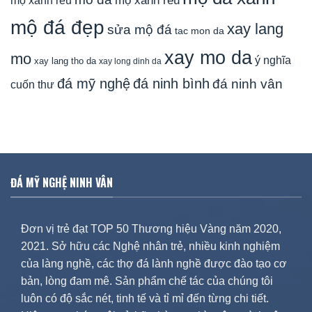
mộ xanh rêu
mộ đá đẹp
xay lang
sửa mộ đá
tac mon da
xay mo da
mo
ý nghĩa
xay lang tho da
xay long dinh da
đá mỹ nghệ
đá ninh bình
đá ninh vân
cuốn thư
ĐÁ MỸ NGHỆ NINH VÂN
Đơn vị trẻ đạt TOP 50 Thương hiệu Vàng năm 2020,
2021. Sở hữu các Nghệ nhân trẻ, nhiều kinh nghiệm
của làng nghề, các thợ đá lành nghề được đào tạo cơ
bản, lòng đam mê. Sản phẩm chế tác của chúng tôi
luôn có độ sắc nét, tinh tế và tỉ mỉ đến từng chi tiết.