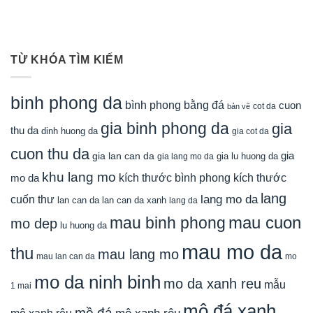
TỪ KHÓA TÌM KIẾM
binh phong da
bình phong bằng đá
cuon
cot da
bản vẽ
gia binh phong da
gia
thu da
dinh huong da
gia cot da
cuon thu da
gia
gia lan can da
gia lu huong da
gia lang mo da
khu lang mo
mo da
kích thước bình phong
kích thước
lang
lang mo da
cuốn thư
lan can da
lan can da xanh
lang da
mau cuon
mau binh phong
mo dep
lu huong da
mau mo da
thu
mau lang mo
mau lan can da
mo
mo da ninh binh
mo da xanh reu
mẫu
1 mai
mộ đá xanh
mồ đá
mộ xanh rêu