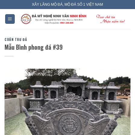
Skip
XÂY LĂNG MỘ ĐÁ, MỘ ĐÁ SỐ 1 VIỆT NAM
to
content
CUỐN THƯ ĐÁ
Mẫu Bình phong đá #39