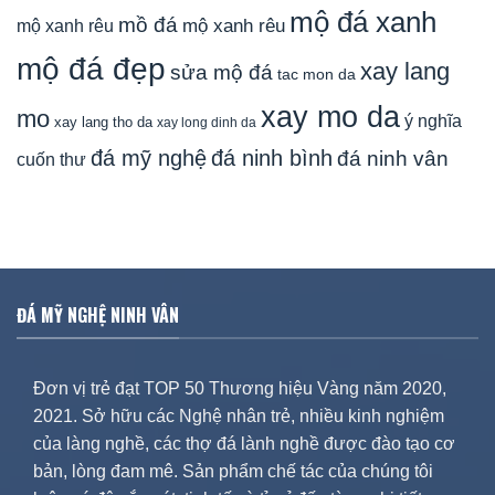
mộ đá xanh
mồ đá
mộ xanh rêu
mộ xanh rêu
mộ đá đẹp
xay lang
sửa mộ đá
tac mon da
xay mo da
mo
ý nghĩa
xay lang tho da
xay long dinh da
đá mỹ nghệ
đá ninh bình
đá ninh vân
cuốn thư
ĐÁ MỸ NGHỆ NINH VÂN
Đơn vị trẻ đạt TOP 50 Thương hiệu Vàng năm 2020,
2021. Sở hữu các Nghệ nhân trẻ, nhiều kinh nghiệm
của làng nghề, các thợ đá lành nghề được đào tạo cơ
bản, lòng đam mê. Sản phẩm chế tác của chúng tôi