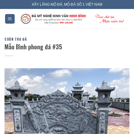
Skip
XÂY LĂNG MỘ ĐÁ, MỘ ĐÁ SỐ 1 VIỆT NAM
to
content
CUỐN THƯ ĐÁ
Mẫu Bình phong đá #35