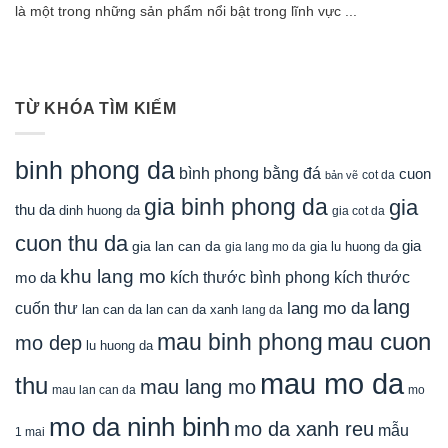
là một trong những sản phẩm nổi bật trong lĩnh vực ...
TỪ KHÓA TÌM KIẾM
binh phong da
bình phong bằng đá
cuon
cot da
bản vẽ
gia binh phong da
gia
thu da
dinh huong da
gia cot da
cuon thu da
gia
gia lan can da
gia lu huong da
gia lang mo da
khu lang mo
mo da
kích thước bình phong
kích thước
lang
lang mo da
cuốn thư
lan can da
lan can da xanh
lang da
mau cuon
mau binh phong
mo dep
lu huong da
mau mo da
thu
mau lang mo
mau lan can da
mo
mo da ninh binh
mo da xanh reu
mẫu
1 mai