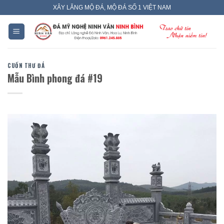
Skip
XÂY LĂNG MỘ ĐÁ, MỘ ĐÁ SỐ 1 VIỆT NAM
to
content
CUỐN THƯ ĐÁ
Mẫu Bình phong đá #19