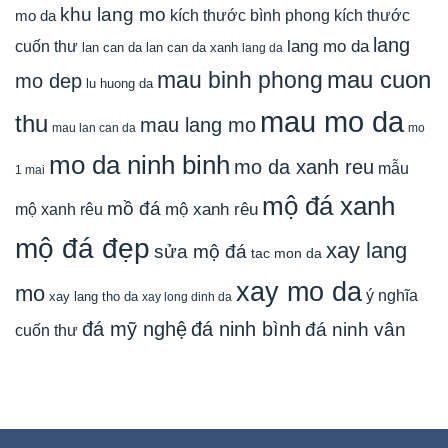
khu lang mo
mo da
kích thước bình phong
kích thước
lang
lang mo da
cuốn thư
lan can da
lan can da xanh
lang da
mau cuon
mau binh phong
mo dep
lu huong da
mau mo da
thu
mau lang mo
mau lan can da
mo
mo da ninh binh
mo da xanh reu
mẫu
1 mai
mộ đá xanh
mồ đá
mộ xanh rêu
mộ xanh rêu
mộ đá đẹp
xay lang
sửa mộ đá
tac mon da
xay mo da
mo
ý nghĩa
xay lang tho da
xay long dinh da
đá mỹ nghệ
đá ninh bình
đá ninh vân
cuốn thư