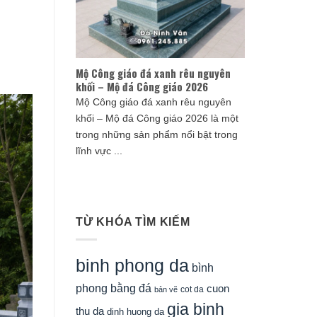
Mộ Công giáo đá xanh rêu nguyên
khối – Mộ đá Công giáo 2026
Mộ Công giáo đá xanh rêu nguyên
khối – Mộ đá Công giáo 2026 là một
trong những sản phẩm nổi bật trong
lĩnh vực ...
TỪ KHÓA TÌM KIẾM
binh phong da
bình
phong bằng đá
cuon
cot da
bản vẽ
gia binh
thu da
dinh huong da