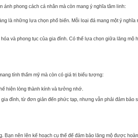
ản ánh phong cách cá nhân mà còn mang ý nghĩa tâm linh:
àng là những lựa chọn phổ biến. Mỗi loại đá mang một ý nghĩa r
hóa và phong tục của gia đình. Có thể lựa chọn giữa lăng mộ 
mang tính thẩm mỹ mà còn có giá trị biểu tượng:
hể hiện lòng thành kính và tưởng nhớ.
ủa gia đình, từ đơn giản đến phức tạp, nhưng vẫn phải đảm bảo 
ọng. Bạn nên lên kế hoạch cụ thể để đảm bảo lăng mộ được hoà