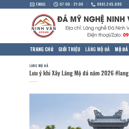
Skip
EMAIL
07:00 - 21:00
0961.245.885
to
content
TRANG CHỦ
GIỚI THIỆU
LĂNG MỘ ĐÁ
MỘ ĐÁ
LĂNG MỘ ĐÁ
Lưu ý khi Xây Lăng Mộ đá năm 2026 #lan