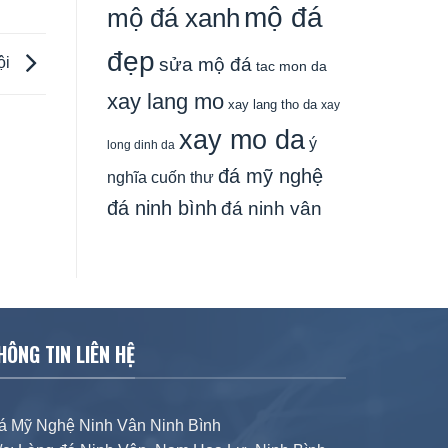
mộ đá
mộ đá xanh
đẹp
sửa mộ đá
ội
tac mon da
xay lang mo
xay lang tho da
xay
xay mo da
ý
long dinh da
đá mỹ nghệ
nghĩa cuốn thư
đá ninh bình
đá ninh vân
HÔNG TIN LIÊN HỆ
á Mỹ Nghệ Ninh Vân Ninh Bình