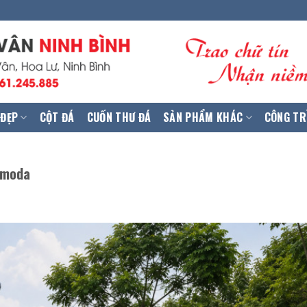
 ĐẸP
CỘT ĐÁ
CUỐN THƯ ĐÁ
SẢN PHẨM KHÁC
CÔNG TR
gmoda