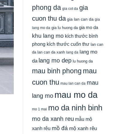
phong da
gia
gia cot da
cuon thu da
gia lan can da
gia
gia mo da
gia lu huong da
lang mo da
khu lang mo
kích thước bình
phong
kích thước cuốn thư
lan can
lang mo
da
lan can da xanh
lang da
lang mo dep
da
lu huong da
mau
mau binh phong
cuon thu
mau
mau lan can da
mau mo da
lang mo
mo da ninh binh
mo 1 mai
mo da xanh reu
mẫu mộ
mồ đá
xanh rêu
mộ xanh rêu