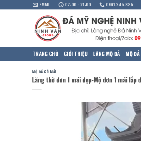
Skip
EMAIL
07:00 - 21:00
0961.245.885
to
content
TRANG CHỦ
GIỚI THIỆU
LĂNG MỘ ĐÁ
MỘ ĐÁ
MỘ ĐÁ CÓ MÁI
Lăng thờ đơn 1 mái đẹp-Mộ đơn 1 mái lắp đ