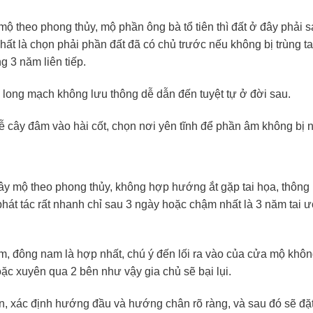
mộ theo phong thủy, mộ phần ông bà tổ tiên thì đất ở đây phải 
nhất là chọn phải phần đất đã có chủ trước nếu không bị trùng t
g 3 năm liên tiếp.
long mạch không lưu thông dễ dẫn đến tuyệt tự ở đời sau.
rễ cây đâm vào hài cốt, chọn nơi yên tĩnh để phần âm không bị 
xây mộ theo phong thủy, không hợp hướng ắt gặp tai họa, thông
hát tác rất nhanh chỉ sau 3 ngày hoặc chậm nhất là 3 năm tai 
, đông nam là hợp nhất, chú ý đến lối ra vào của cửa mộ khô
 xuyên qua 2 bên như vậy gia chủ sẽ bại lụi.
 xác định hướng đầu và hướng chân rõ ràng, và sau đó sẽ đặt