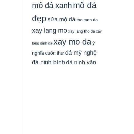
mộ đá
mộ đá xanh
đẹp
sửa mộ đá
tac mon da
xay lang mo
xay lang tho da
xay
xay mo da
ý
long dinh da
đá mỹ nghệ
nghĩa cuốn thư
đá ninh bình
đá ninh vân