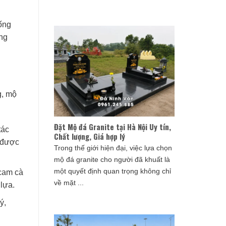
ống
ng
g, mộ
Đặt Mộ đá Granite tại Hà Nội Uy tín,
tác
Chất lượng, Giá hợp lý
n được
Trong thế giới hiện đại, việc lựa chọn
mộ đá granite cho người đã khuất là
một quyết định quan trọng không chỉ
 cam cà
về mặt ...
lựa.
ý,