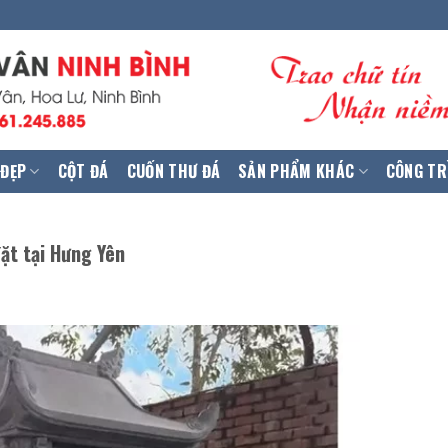
 ĐẸP
CỘT ĐÁ
CUỐN THƯ ĐÁ
SẢN PHẨM KHÁC
CÔNG TR
ặt tại Hưng Yên