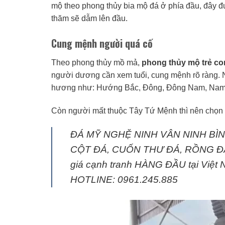
mộ theo phong thủy bia mộ đá ở phía đầu, đây đư
thăm sẽ dẫm lên đầu.
Cung mệnh người quá cố
Theo phong thủy mồ mả,
phong thủy mộ trẻ c
người dương cần xem tuổi, cung mệnh rõ ràng.
hương như: Hướng Bắc, Đông, Đông Nam, Nam
Còn người mất thuộc Tây Tứ Mệnh thì nên chọn
ĐÁ MỸ NGHỆ NINH VÂN NINH BÌNH 
CỘT ĐÁ, CUỐN THƯ ĐÁ, RỒNG ĐÁ, L
giá cạnh tranh HÀNG ĐẦU tại Việt Na
HOTLINE: 0961.245.885