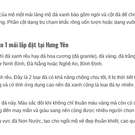
 của mộ một mái lăng mộ đá xanh bào gồm ngói và cột đá để ch
ng. Phần cột dạng trụ chạm khắc rồng uốn lượn hoặc dạng vuô
n 1 mái lắp đặt tại Hưng Yên
thì đá xanh rêu hay đá hoa cương (đá granite), đá vàng, đá trắn
từ Ninh Bình, Đà Nẵng hoặc Nghệ An, Bình Định.
êu. Đây là 2 loại đá có khả năng chống chịu tốt, ít bị thời tiết 
 và có tính ứng dụng cao nên đá xanh cũng là loại đá tự nhiê
i đá này. Màu sắc đôi khi không chỉ thuần màu vàng mà còn có
g đến may mắn và giàu sang nên cũng được nhiều người chọn 
u vực đá Non Nước, tạo cho ngôi mộ vẻ đẹp thuần khiết, cao qu