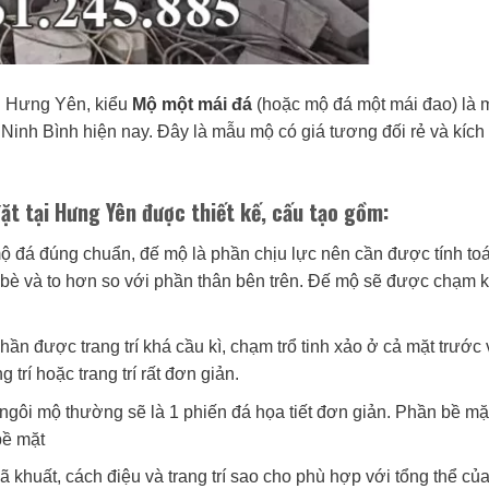
ại Hưng Yên, kiểu
Mộ một mái đá
(hoặc mộ đá một mái đao) là 
Ninh Bình hiện nay. Đây là mẫu mộ có giá tương đối rẻ và kích
ặt tại Hưng Yên được thiết kế, cấu tạo gồm:
ộ đá đúng chuẩn, đế mộ là phần chịu lực nên cần được tính toá
bè và to hơn so với phần thân bên trên. Đế mộ sẽ được chạm 
ần được trang trí khá cầu kì, chạm trổ tinh xảo ở cả mặt trước 
trí hoặc trang trí rất đơn giản.
ngôi mộ thường sẽ là 1 phiến đá họa tiết đơn giản. Phần bề mặ
bề mặt
ã khuất, cách điệu và trang trí sao cho phù hợp với tổng thể củ