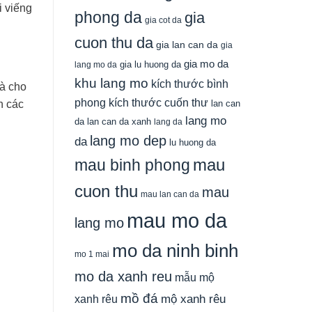
i viếng
phong da
gia
gia cot da
cuon thu da
gia lan can da
gia
gia mo da
gia lu huong da
lang mo da
khu lang mo
kích thước bình
à cho
phong
kích thước cuốn thư
lan can
n các
lang mo
da
lan can da xanh
lang da
lang mo dep
da
lu huong da
mau
mau binh phong
cuon thu
mau
mau lan can da
mau mo da
lang mo
mo da ninh binh
mo 1 mai
mo da xanh reu
mẫu mộ
mồ đá
xanh rêu
mộ xanh rêu