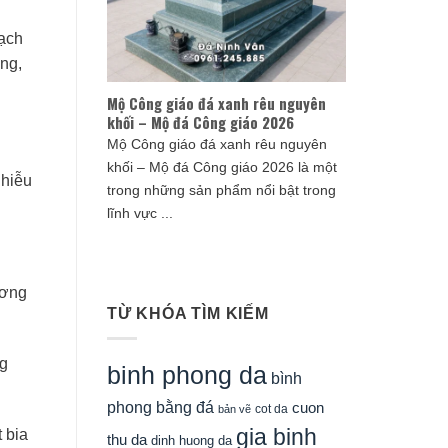
sạch
ang,
Mộ Công giáo đá xanh rêu nguyên
khối – Mộ đá Công giáo 2026
Mộ Công giáo đá xanh rêu nguyên
khối – Mộ đá Công giáo 2026 là một
nhiễu
trong những sản phẩm nổi bật trong
lĩnh vực ...
ương
TỪ KHÓA TÌM KIẾM
ng
binh phong da
bình
phong bằng đá
cuon
cot da
bản vẽ
gia binh
 bia
thu da
dinh huong da