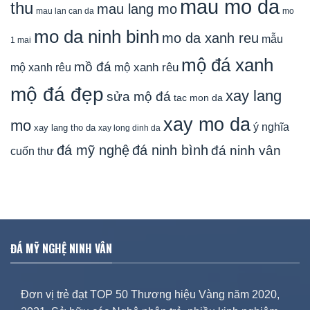
mau mo da
thu
mau lang mo
mau lan can da
mo
mo da ninh binh
mo da xanh reu
mẫu
1 mai
mộ đá xanh
mồ đá
mộ xanh rêu
mộ xanh rêu
mộ đá đẹp
xay lang
sửa mộ đá
tac mon da
xay mo da
mo
ý nghĩa
xay lang tho da
xay long dinh da
đá mỹ nghệ
đá ninh bình
đá ninh vân
cuốn thư
ĐÁ MỸ NGHỆ NINH VÂN
Đơn vị trẻ đạt TOP 50 Thương hiệu Vàng năm 2020,