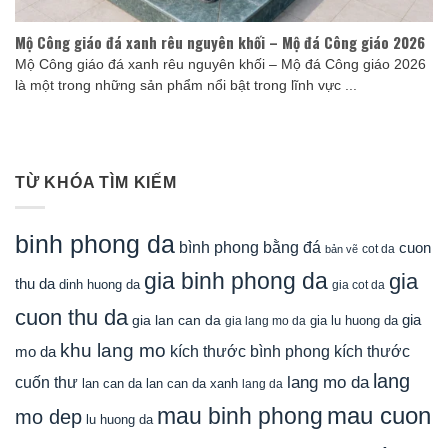
Mộ Công giáo đá xanh rêu nguyên khối – Mộ đá Công giáo 2026
Mộ Công giáo đá xanh rêu nguyên khối – Mộ đá Công giáo 2026
là một trong những sản phẩm nổi bật trong lĩnh vực ...
TỪ KHÓA TÌM KIẾM
binh phong da
bình phong bằng đá
cuon
cot da
bản vẽ
gia binh phong da
gia
thu da
dinh huong da
gia cot da
cuon thu da
gia
gia lan can da
gia lu huong da
gia lang mo da
khu lang mo
mo da
kích thước bình phong
kích thước
lang
lang mo da
cuốn thư
lan can da
lan can da xanh
lang da
mau cuon
mau binh phong
mo dep
lu huong da