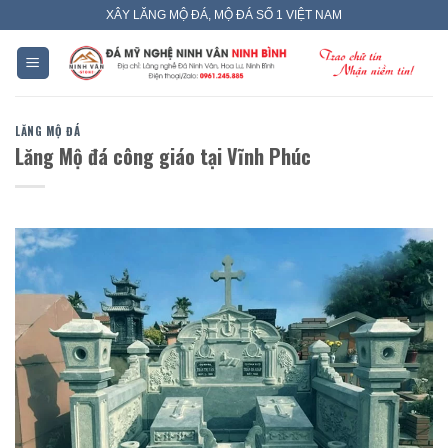
Skip
XÂY LĂNG MỘ ĐÁ, MỘ ĐÁ SỐ 1 VIỆT NAM
to
content
LĂNG MỘ ĐÁ
Lăng Mộ đá công giáo tại Vĩnh Phúc