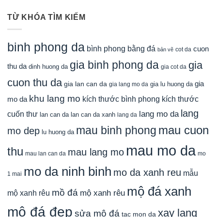
TỪ KHÓA TÌM KIẾM
binh phong da
bình phong bằng đá
cuon
cot da
bản vẽ
gia binh phong da
gia
thu da
dinh huong da
gia cot da
cuon thu da
gia
gia lan can da
gia lu huong da
gia lang mo da
khu lang mo
mo da
kích thước bình phong
kích thước
lang
lang mo da
cuốn thư
lan can da
lan can da xanh
lang da
mau cuon
mau binh phong
mo dep
lu huong da
mau mo da
thu
mau lang mo
mau lan can da
mo
mo da ninh binh
mo da xanh reu
mẫu
1 mai
mộ đá xanh
mồ đá
mộ xanh rêu
mộ xanh rêu
mộ đá đẹp
xay lang
sửa mộ đá
tac mon da