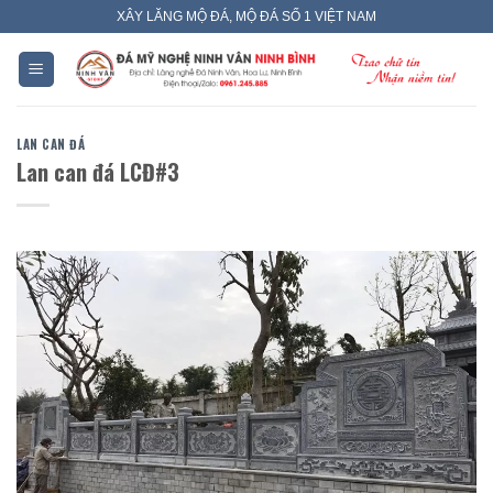
Skip
XÂY LĂNG MỘ ĐÁ, MỘ ĐÁ SỐ 1 VIỆT NAM
to
content
LAN CAN ĐÁ
Lan can đá LCĐ#3