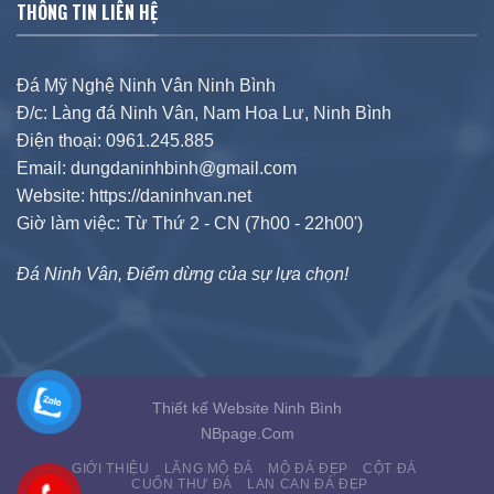
THÔNG TIN LIÊN HỆ
Đá Mỹ Nghệ Ninh Vân Ninh Bình
Đ/c: Làng đá Ninh Vân, Nam Hoa Lư, Ninh Bình
Điện thoại: 0961.245.885
Email: dungdaninhbinh@gmail.com
Website: https://daninhvan.net
Giờ làm việc: Từ Thứ 2 - CN (7h00 - 22h00')
Đá Ninh Vân, Điểm dừng của sự lựa chọn!
Thiết kế Website Ninh Bình
NBpage.Com
GIỚI THIỆU
LĂNG MỘ ĐÁ
MỘ ĐÁ ĐẸP
CỘT ĐÁ
CUỐN THƯ ĐÁ
LAN CAN ĐÁ ĐẸP