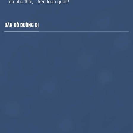
đá nhà thờ,... trên toàn quốc!
BẢN ĐỒ ĐƯỜNG ĐI