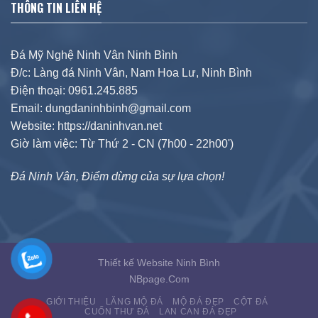
THÔNG TIN LIÊN HỆ
Đá Mỹ Nghệ Ninh Vân Ninh Bình
Đ/c: Làng đá Ninh Vân, Nam Hoa Lư, Ninh Bình
Điện thoại: 0961.245.885
Email: dungdaninhbinh@gmail.com
Website: https://daninhvan.net
Giờ làm việc: Từ Thứ 2 - CN (7h00 - 22h00')
Đá Ninh Vân, Điểm dừng của sự lựa chọn!
Thiết kế Website Ninh Bình
NBpage.Com
GIỚI THIỆU
LĂNG MỘ ĐÁ
MỘ ĐÁ ĐẸP
CỘT ĐÁ
CUỐN THƯ ĐÁ
LAN CAN ĐÁ ĐẸP