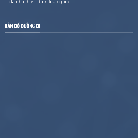
đá nhà thờ,... trên toàn quốc!
BẢN ĐỒ ĐƯỜNG ĐI