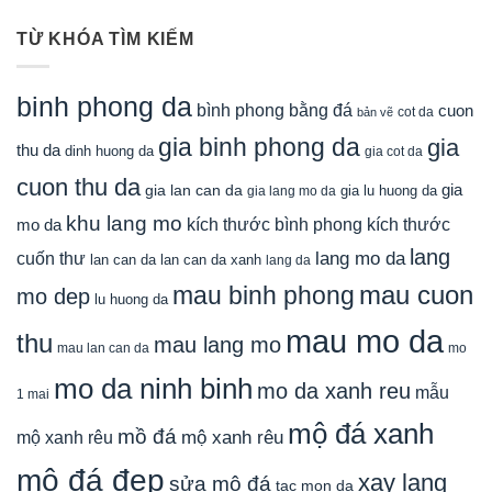
TỪ KHÓA TÌM KIẾM
binh phong da
bình phong bằng đá
cuon
cot da
bản vẽ
gia binh phong da
gia
thu da
dinh huong da
gia cot da
cuon thu da
gia
gia lan can da
gia lu huong da
gia lang mo da
khu lang mo
mo da
kích thước bình phong
kích thước
lang
lang mo da
cuốn thư
lan can da
lan can da xanh
lang da
mau cuon
mau binh phong
mo dep
lu huong da
mau mo da
thu
mau lang mo
mau lan can da
mo
mo da ninh binh
mo da xanh reu
mẫu
1 mai
mộ đá xanh
mồ đá
mộ xanh rêu
mộ xanh rêu
mộ đá đẹp
xay lang
sửa mộ đá
tac mon da