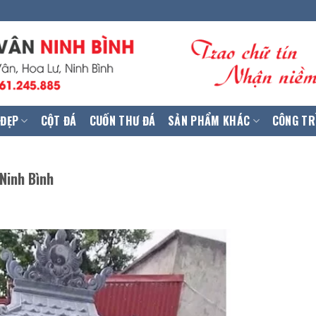
 ĐẸP
CỘT ĐÁ
CUỐN THƯ ĐÁ
SẢN PHẨM KHÁC
CÔNG TR
Ninh Bình