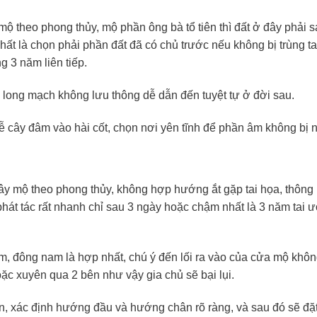
mộ theo phong thủy, mộ phần ông bà tổ tiên thì đất ở đây phải 
nhất là chọn phải phần đất đã có chủ trước nếu không bị trùng t
g 3 năm liên tiếp.
long mạch không lưu thông dễ dẫn đến tuyệt tự ở đời sau.
rễ cây đâm vào hài cốt, chọn nơi yên tĩnh để phần âm không bị 
xây mộ theo phong thủy, không hợp hướng ắt gặp tai họa, thông
hát tác rất nhanh chỉ sau 3 ngày hoặc chậm nhất là 3 năm tai 
, đông nam là hợp nhất, chú ý đến lối ra vào của cửa mộ khô
 xuyên qua 2 bên như vậy gia chủ sẽ bại lụi.
 xác định hướng đầu và hướng chân rõ ràng, và sau đó sẽ đặt