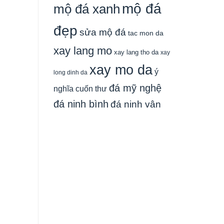
mộ đá
mộ đá xanh
đẹp
sửa mộ đá
tac mon da
xay lang mo
xay lang tho da
xay
xay mo da
ý
long dinh da
đá mỹ nghệ
nghĩa cuốn thư
đá ninh bình
đá ninh vân