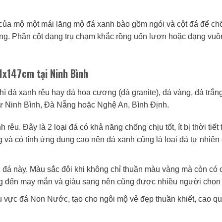
 của mộ một mái lăng mộ đá xanh bào gồm ngói và cột đá để ch
ng. Phần cột dạng trụ chạm khắc rồng uốn lượn hoặc dạng vuô
81x147cm tại Ninh Bình
thì đá xanh rêu hay đá hoa cương (đá granite), đá vàng, đá trắn
từ Ninh Bình, Đà Nẵng hoặc Nghệ An, Bình Định.
êu. Đây là 2 loại đá có khả năng chống chịu tốt, ít bị thời tiết 
 và có tính ứng dụng cao nên đá xanh cũng là loại đá tự nhiê
i đá này. Màu sắc đôi khi không chỉ thuần màu vàng mà còn có
g đến may mắn và giàu sang nên cũng được nhiều người chọn 
u vực đá Non Nước, tạo cho ngôi mộ vẻ đẹp thuần khiết, cao qu