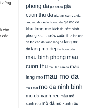
i viếng
phong da
gia
gia cot da
cuon thu da
gia lan can da
gia
gia mo da
gia lu huong da
lang mo da
khu lang mo
kích thước bình
à cho
phong
kích thước cuốn thư
lan can
n các
lang mo
da
lan can da xanh
lang da
lang mo dep
da
lu huong da
mau
mau binh phong
cuon thu
mau
mau lan can da
mau mo da
lang mo
mo da ninh binh
mo 1 mai
mo da xanh reu
mẫu mộ
mồ đá
xanh rêu
mộ xanh rêu