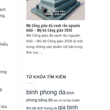
sạch
ang,
Mộ Công giáo đá xanh rêu nguyên
khối – Mộ đá Công giáo 2026
Mộ Công giáo đá xanh rêu nguyên
khối – Mộ đá Công giáo 2026 là một
nhiễu
trong những sản phẩm nổi bật trong
lĩnh vực ...
ương
TỪ KHÓA TÌM KIẾM
ng
binh phong da
bình
phong bằng đá
cuon
cot da
bản vẽ
gia binh
 bia
thu da
dinh huong da