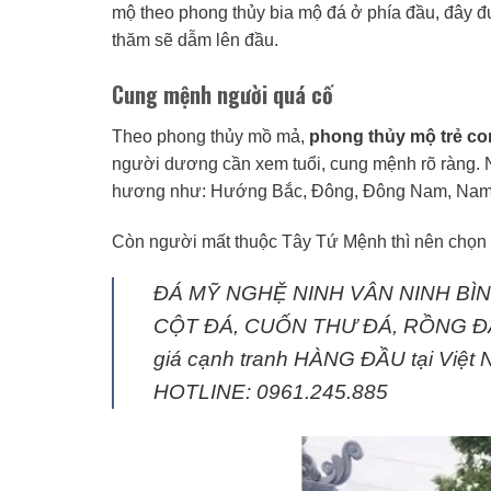
mộ theo phong thủy bia mộ đá ở phía đầu, đây đư
thăm sẽ dẫm lên đầu.
Cung mệnh người quá cố
Theo phong thủy mồ mả,
phong thủy mộ trẻ c
người dương cần xem tuổi, cung mệnh rõ ràng.
hương như: Hướng Bắc, Đông, Đông Nam, Nam
Còn người mất thuộc Tây Tứ Mệnh thì nên chọn
ĐÁ MỸ NGHỆ NINH VÂN NINH BÌNH 
CỘT ĐÁ, CUỐN THƯ ĐÁ, RỒNG ĐÁ, L
giá cạnh tranh HÀNG ĐẦU tại Việt Na
HOTLINE: 0961.245.885