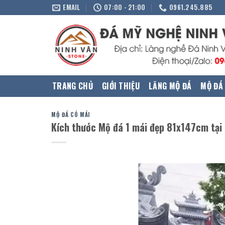
Skip
EMAIL
07:00 - 21:00
0961.245.885
to
content
TRANG CHỦ
GIỚI THIỆU
LĂNG MỘ ĐÁ
MỘ ĐÁ
MỘ ĐÁ CÓ MÁI
Kích thước Mộ đá 1 mái đẹp 81x147cm tại 