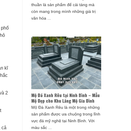
thuần là sản phẩm để cải táng mà
còn mang trong mình những giá trị
văn hóa ...
 phổ
nhỏ
n kĩ
khắc
và 2
Mộ Đá Xanh Rêu tại Ninh Bình – Mẫu
Mộ Đẹp cho Khu Lăng Mộ Gia Đình
Mộ Đá Xanh Rêu là một trong những
t
sản phẩm được ưa chuộng trong lĩnh
vực đá mỹ nghệ tại Ninh Bình. Với
màu sắc ...
a cả