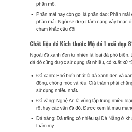
phần mộ.
Phần mái hay còn gọi là phần đao: Phần mái
phần mái. Ngói sẽ được làm dạng vảy hoặc ố
chạm khắc câu đối.
Chất liệu đá Kích thước Mộ đá 1 mái đẹp 
Ngoài đá xanh đen tự nhiên là loại đá phổ biến, 
đá đỏ cũng được sử dụng rất nhiều, có xuất xứ 
Đá xanh: Phổ biến nhất là đá xanh đen và xanh r
động, chống mốc và rêu. Giá thành phải chăng
sử dụng nhiều nhất.
Đá vàng: Nghệ An là vùng tập trung nhiều loạ
rốt hay các vân đá đỏ. Được xem là màu man
Đá trắng: Đá trắng có nhiều tại Đà Nẵng ở kh
thẩm mỹ.