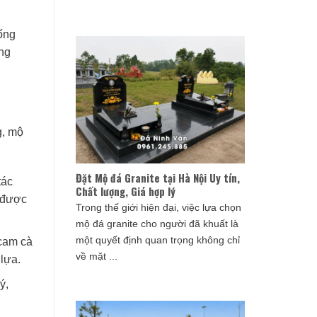
ống
ng
g, mộ
Đặt Mộ đá Granite tại Hà Nội Uy tín,
tác
Chất lượng, Giá hợp lý
n được
Trong thế giới hiện đại, việc lựa chọn
mộ đá granite cho người đã khuất là
một quyết định quan trọng không chỉ
 cam cà
về mặt ...
lựa.
ý,