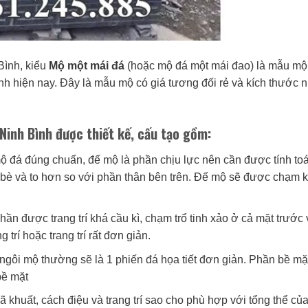
Bình, kiểu
Mộ một mái đá
(hoặc mộ đá một mái đao) là mẫu mộ
nh hiện nay. Đây là mẫu mộ có giá tương đối rẻ và kích thước 
Ninh Bình được thiết kế, cấu tạo gồm:
ộ đá đúng chuẩn, đế mộ là phần chịu lực nên cần được tính toá
bè và to hơn so với phần thân bên trên. Đế mộ sẽ được chạm 
ần được trang trí khá cầu kì, chạm trổ tinh xảo ở cả mặt trước 
trí hoặc trang trí rất đơn giản.
ngôi mộ thường sẽ là 1 phiến đá họa tiết đơn giản. Phần bề mặ
bề mặt
ã khuất, cách điệu và trang trí sao cho phù hợp với tổng thể củ