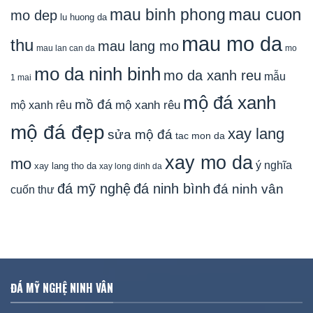
mau cuon
mau binh phong
mo dep
lu huong da
mau mo da
thu
mau lang mo
mau lan can da
mo
mo da ninh binh
mo da xanh reu
mẫu
1 mai
mộ đá xanh
mồ đá
mộ xanh rêu
mộ xanh rêu
mộ đá đẹp
xay lang
sửa mộ đá
tac mon da
xay mo da
mo
ý nghĩa
xay lang tho da
xay long dinh da
đá mỹ nghệ
đá ninh bình
đá ninh vân
cuốn thư
ĐÁ MỸ NGHỆ NINH VÂN