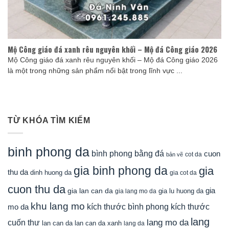
Mộ Công giáo đá xanh rêu nguyên khối – Mộ đá Công giáo 2026
Mộ Công giáo đá xanh rêu nguyên khối – Mộ đá Công giáo 2026
là một trong những sản phẩm nổi bật trong lĩnh vực ...
TỪ KHÓA TÌM KIẾM
binh phong da
bình phong bằng đá
cuon
cot da
bản vẽ
gia binh phong da
gia
thu da
dinh huong da
gia cot da
cuon thu da
gia
gia lan can da
gia lu huong da
gia lang mo da
khu lang mo
mo da
kích thước bình phong
kích thước
lang
lang mo da
cuốn thư
lan can da
lan can da xanh
lang da