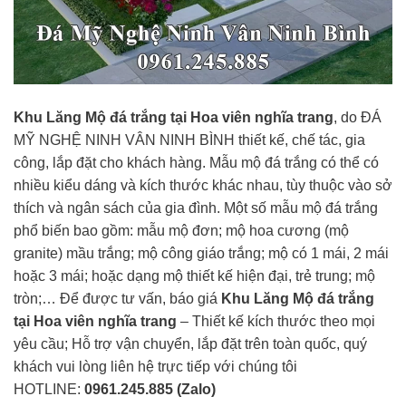
Khu Lăng Mộ đá trắng tại Hoa viên nghĩa trang
, do ĐÁ
MỸ NGHỆ NINH VÂN NINH BÌNH thiết kế, chế tác, gia
công, lắp đặt cho khách hàng. Mẫu mộ đá trắng có thể có
nhiều kiểu dáng và kích thước khác nhau, tùy thuộc vào sở
thích và ngân sách của gia đình. Một số mẫu mộ đá trắng
phổ biến bao gồm: mẫu mộ đơn; mộ hoa cương (mộ
granite) mầu trắng; mộ công giáo trắng; mộ có 1 mái, 2 mái
hoặc 3 mái; hoặc dạng mộ thiết kế hiện đại, trẻ trung; mộ
tròn;… Để được tư vấn, báo giá
Khu Lăng Mộ đá trắng
tại Hoa viên nghĩa trang
– Thiết kế kích thước theo mọi
yêu cầu; Hỗ trợ vận chuyển, lắp đặt trên toàn quốc, quý
khách vui lòng liên hệ trực tiếp với chúng tôi
HOTLINE:
0961.245.885 (Zalo)