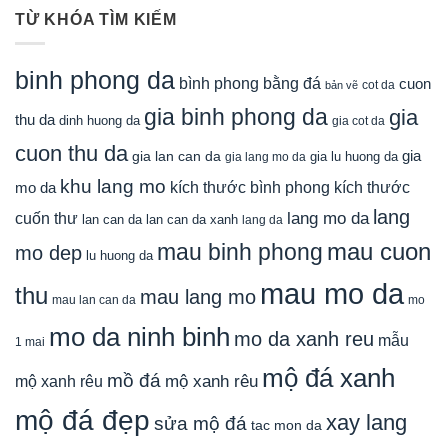
TỪ KHÓA TÌM KIẾM
binh phong da
bình phong bằng đá
cuon
cot da
bản vẽ
gia binh phong da
gia
thu da
dinh huong da
gia cot da
cuon thu da
gia
gia lan can da
gia lu huong da
gia lang mo da
khu lang mo
mo da
kích thước bình phong
kích thước
lang
lang mo da
cuốn thư
lan can da
lan can da xanh
lang da
mau cuon
mau binh phong
mo dep
lu huong da
mau mo da
thu
mau lang mo
mau lan can da
mo
mo da ninh binh
mo da xanh reu
mẫu
1 mai
mộ đá xanh
mồ đá
mộ xanh rêu
mộ xanh rêu
mộ đá đẹp
xay lang
sửa mộ đá
tac mon da