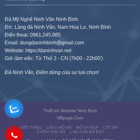
Đá Mỹ Nghệ Ninh Vân Ninh Bình
Đ/c: Làng đá Ninh Vân, Nam Hoa Lư, Ninh Bình
Điện thoại: 0961.245.885
Email: dungdaninhbinh@gmail.com
Website: https://daninhvan.net
Giờ làm việc: Từ Thứ 2 - CN (7h00 - 22h00')
Đá Ninh Vân, Điểm dừng của sự lựa chọn!
Thiết kế Website Ninh Bình
NBpage.Com
GIỚI THIỆU
LĂNG MỘ ĐÁ
MỘ ĐÁ ĐẸP
CỘT ĐÁ
CUỐN THƯ ĐÁ
LAN CAN ĐÁ ĐẸP