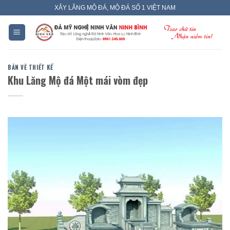
Skip
XÂY LĂNG MỘ ĐÁ, MỘ ĐÁ SỐ 1 VIỆT NAM
to
content
BẢN VẼ THIẾT KẾ
Khu Lăng Mộ đá Một mái vòm đẹp