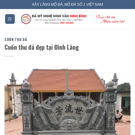
Skip
XÂY LĂNG MỘ ĐÁ, MỘ ĐÁ SỐ 1 VIỆT NAM
to
content
CUỐN THƯ ĐÁ
Cuốn thư đá đẹp tại Đình Làng