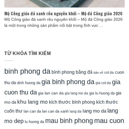
Mộ Công giáo đá xanh rêu nguyên khối – Mộ đá Công giáo 2026
Mộ Công giáo đá xanh rêu nguyên khối – Mộ đá Công giáo 2026
là một trong những sản phẩm nổi bật trong lĩnh vực ...
TỪ KHÓA TÌM KIẾM
binh phong da
bình phong bằng đá
cuon
cot da
bản vẽ
gia binh phong da
gia
thu da
dinh huong da
gia cot da
cuon thu da
gia
gia lan can da
gia lu huong da
gia lang mo da
khu lang mo
mo da
kích thước bình phong
kích thước
lang
lang mo da
cuốn thư
lan can da
lan can da xanh
lang da
mau cuon
mau binh phong
mo dep
lu huong da