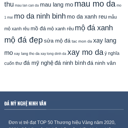
mau mo da
thu
mau lang mo
mau lan can da
mo
mo da ninh binh
mo da xanh reu
mẫu
1 mai
mộ đá xanh
mồ đá
mộ xanh rêu
mộ xanh rêu
mộ đá đẹp
xay lang
sửa mộ đá
tac mon da
xay mo da
mo
ý nghĩa
xay lang tho da
xay long dinh da
đá mỹ nghệ
đá ninh bình
đá ninh vân
cuốn thư
ĐÁ MỸ NGHỆ NINH VÂN
Đơn vị trẻ đạt TOP 50 Thương hiệu Vàng năm 2020,