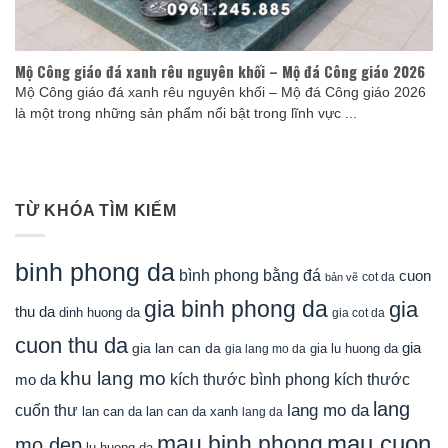
Mộ Công giáo đá xanh rêu nguyên khối – Mộ đá Công giáo 2026
Mộ Công giáo đá xanh rêu nguyên khối – Mộ đá Công giáo 2026
là một trong những sản phẩm nổi bật trong lĩnh vực ...
TỪ KHÓA TÌM KIẾM
binh phong da
bình phong bằng đá
cuon
cot da
bản vẽ
gia binh phong da
gia
thu da
dinh huong da
gia cot da
cuon thu da
gia
gia lan can da
gia lu huong da
gia lang mo da
khu lang mo
mo da
kích thước bình phong
kích thước
lang
lang mo da
cuốn thư
lan can da
lan can da xanh
lang da
mau cuon
mau binh phong
mo dep
lu huong da