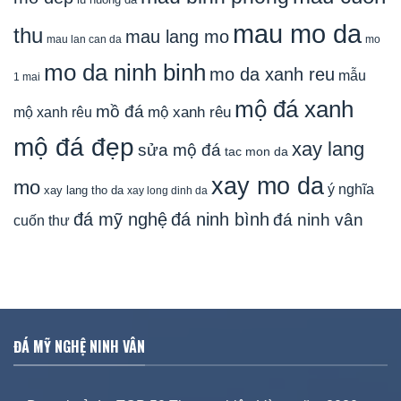
mau mo da
thu
mau lang mo
mau lan can da
mo
mo da ninh binh
mo da xanh reu
mẫu
1 mai
mộ đá xanh
mồ đá
mộ xanh rêu
mộ xanh rêu
mộ đá đẹp
xay lang
sửa mộ đá
tac mon da
xay mo da
mo
ý nghĩa
xay lang tho da
xay long dinh da
đá mỹ nghệ
đá ninh bình
đá ninh vân
cuốn thư
ĐÁ MỸ NGHỆ NINH VÂN