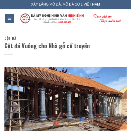
Skip
XÂY LĂNG MỘ ĐÁ, MỘ ĐÁ SỐ 1 VIỆT NAM
to
content
CỘT ĐÁ
Cột đá Vuông cho Nhà gỗ cổ truyền