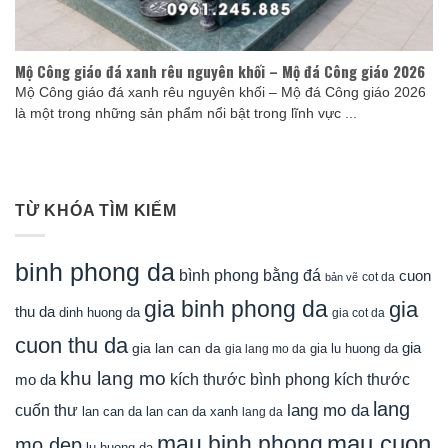
Mộ Công giáo đá xanh rêu nguyên khối – Mộ đá Công giáo 2026
Mộ Công giáo đá xanh rêu nguyên khối – Mộ đá Công giáo 2026
là một trong những sản phẩm nổi bật trong lĩnh vực ...
TỪ KHÓA TÌM KIẾM
binh phong da
bình phong bằng đá
cuon
cot da
bản vẽ
gia binh phong da
gia
thu da
dinh huong da
gia cot da
cuon thu da
gia
gia lan can da
gia lu huong da
gia lang mo da
khu lang mo
mo da
kích thước bình phong
kích thước
lang
lang mo da
cuốn thư
lan can da
lan can da xanh
lang da
mau cuon
mau binh phong
mo dep
lu huong da