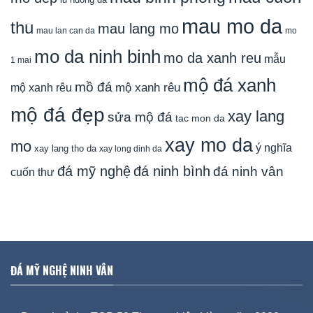
mau mo da
thu
mau lang mo
mau lan can da
mo
mo da ninh binh
mo da xanh reu
mẫu
1 mai
mộ đá xanh
mồ đá
mộ xanh rêu
mộ xanh rêu
mộ đá đẹp
xay lang
sửa mộ đá
tac mon da
xay mo da
mo
ý nghĩa
xay lang tho da
xay long dinh da
đá mỹ nghệ
đá ninh bình
đá ninh vân
cuốn thư
ĐÁ MỸ NGHỆ NINH VÂN