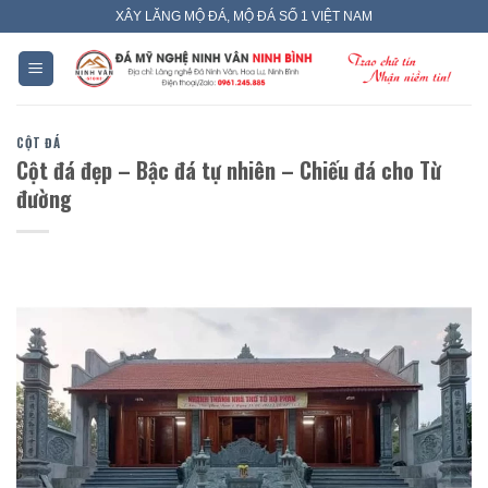
Skip
XÂY LĂNG MỘ ĐÁ, MỘ ĐÁ SỐ 1 VIỆT NAM
to
content
CỘT ĐÁ
Cột đá đẹp – Bậc đá tự nhiên – Chiếu đá cho Từ
đường