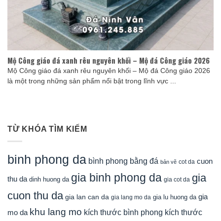
Mộ Công giáo đá xanh rêu nguyên khối – Mộ đá Công giáo 2026
Mộ Công giáo đá xanh rêu nguyên khối – Mộ đá Công giáo 2026
là một trong những sản phẩm nổi bật trong lĩnh vực ...
TỪ KHÓA TÌM KIẾM
binh phong da
bình phong bằng đá
cuon
cot da
bản vẽ
gia binh phong da
gia
thu da
dinh huong da
gia cot da
cuon thu da
gia
gia lan can da
gia lu huong da
gia lang mo da
khu lang mo
mo da
kích thước bình phong
kích thước