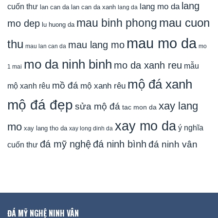
lang
lang mo da
cuốn thư
lan can da
lan can da xanh
lang da
mau cuon
mau binh phong
mo dep
lu huong da
mau mo da
thu
mau lang mo
mau lan can da
mo
mo da ninh binh
mo da xanh reu
mẫu
1 mai
mộ đá xanh
mồ đá
mộ xanh rêu
mộ xanh rêu
mộ đá đẹp
xay lang
sửa mộ đá
tac mon da
xay mo da
mo
ý nghĩa
xay lang tho da
xay long dinh da
đá mỹ nghệ
đá ninh bình
đá ninh vân
cuốn thư
ĐÁ MỸ NGHỆ NINH VÂN