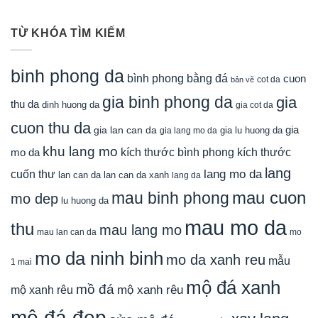
TỪ KHÓA TÌM KIẾM
binh phong da
bình phong bằng đá
cuon
cot da
bản vẽ
gia binh phong da
gia
thu da
dinh huong da
gia cot da
cuon thu da
gia
gia lan can da
gia lu huong da
gia lang mo da
khu lang mo
mo da
kích thước bình phong
kích thước
lang
lang mo da
cuốn thư
lan can da
lan can da xanh
lang da
mau cuon
mau binh phong
mo dep
lu huong da
mau mo da
thu
mau lang mo
mau lan can da
mo
mo da ninh binh
mo da xanh reu
mẫu
1 mai
mộ đá xanh
mồ đá
mộ xanh rêu
mộ xanh rêu
mộ đá đẹp