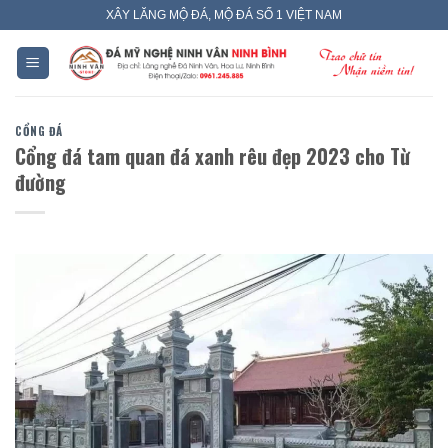
Skip
XÂY LĂNG MỘ ĐÁ, MỘ ĐÁ SỐ 1 VIỆT NAM
to
content
CỔNG ĐÁ
Cổng đá tam quan đá xanh rêu đẹp 2023 cho Từ
đường