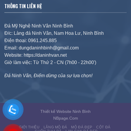
THÔNG TIN LIÊN HỆ
Đá Mỹ Nghệ Ninh Vân Ninh Bình
Đ/c: Làng đá Ninh Vân, Nam Hoa Lư, Ninh Bình
Điện thoại: 0961.245.885
Email: dungdaninhbinh@gmail.com
Website: https://daninhvan.net
Giờ làm việc: Từ Thứ 2 - CN (7h00 - 22h00')
Đá Ninh Vân, Điểm dừng của sự lựa chọn!
Thiết kế Website Ninh Bình
NBpage.Com
GIỚI THIỆU
LĂNG MỘ ĐÁ
MỘ ĐÁ ĐẸP
CỘT ĐÁ