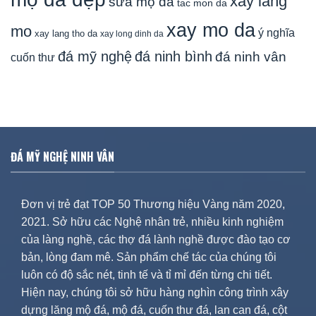
xay lang
sửa mộ đá
tac mon da
xay mo da
mo
ý nghĩa
xay lang tho da
xay long dinh da
đá mỹ nghệ
đá ninh bình
đá ninh vân
cuốn thư
ĐÁ MỸ NGHỆ NINH VÂN
Đơn vị trẻ đạt TOP 50 Thương hiệu Vàng năm 2020,
2021. Sở hữu các Nghệ nhân trẻ, nhiều kinh nghiệm
của làng nghề, các thợ đá lành nghề được đào tạo cơ
bản, lòng đam mê. Sản phẩm chế tác của chúng tôi
luôn có độ sắc nét, tinh tế và tỉ mỉ đến từng chi tiết.
Hiện nay, chúng tôi sở hữu hàng nghìn công trình xây
dựng lăng mộ đá, mộ đá, cuốn thư đá, lan can đá, cột