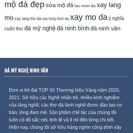
mộ đá đẹp
xay lang
sửa mộ đá
tac mon da
xay mo da
mo
ý nghĩa
xay lang tho da
xay long dinh da
đá mỹ nghệ
đá ninh bình
đá ninh vân
cuốn thư
ĐÁ MỸ NGHỆ NINH VÂN
Đơn vị trẻ đạt TOP 50 Thương hiệu Vàng năm 2020,
2021. Sở hữu các Nghệ nhân trẻ, nhiều kinh nghiệm
của làng nghề, các thợ đá lành nghề được đào tạo cơ
bản, lòng đam mê. Sản phẩm chế tác của chúng tôi
luôn có độ sắc nét, tinh tế và tỉ mỉ đến từng chi tiết.
Hiện nay, chúng tôi sở hữu hàng nghìn công trình xây