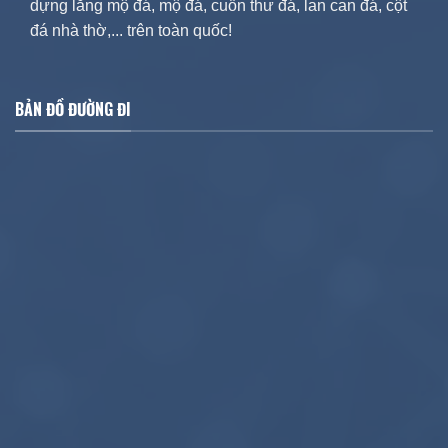
dựng lăng mộ đá, mộ đá, cuốn thư đá, lan can đá, cột
đá nhà thờ,... trên toàn quốc!
BẢN ĐỒ ĐƯỜNG ĐI