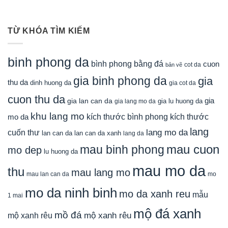
TỪ KHÓA TÌM KIẾM
binh phong da
bình phong bằng đá
cuon
cot da
bản vẽ
gia binh phong da
gia
thu da
dinh huong da
gia cot da
cuon thu da
gia
gia lan can da
gia lu huong da
gia lang mo da
khu lang mo
mo da
kích thước bình phong
kích thước
lang
lang mo da
cuốn thư
lan can da
lan can da xanh
lang da
mau cuon
mau binh phong
mo dep
lu huong da
mau mo da
thu
mau lang mo
mau lan can da
mo
mo da ninh binh
mo da xanh reu
mẫu
1 mai
mộ đá xanh
mồ đá
mộ xanh rêu
mộ xanh rêu