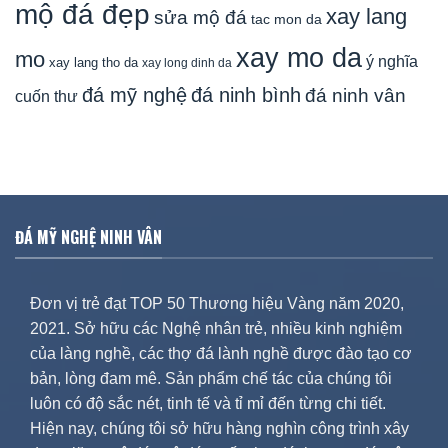
mộ đá đẹp
xay lang
sửa mộ đá
tac mon da
xay mo da
mo
ý nghĩa
xay lang tho da
xay long dinh da
đá mỹ nghệ
đá ninh bình
đá ninh vân
cuốn thư
ĐÁ MỸ NGHỆ NINH VÂN
Đơn vị trẻ đạt TOP 50 Thương hiệu Vàng năm 2020,
2021. Sở hữu các Nghệ nhân trẻ, nhiều kinh nghiệm
của làng nghề, các thợ đá lành nghề được đào tạo cơ
bản, lòng đam mê. Sản phẩm chế tác của chúng tôi
luôn có độ sắc nét, tinh tế và tỉ mỉ đến từng chi tiết.
Hiện nay, chúng tôi sở hữu hàng nghìn công trình xây