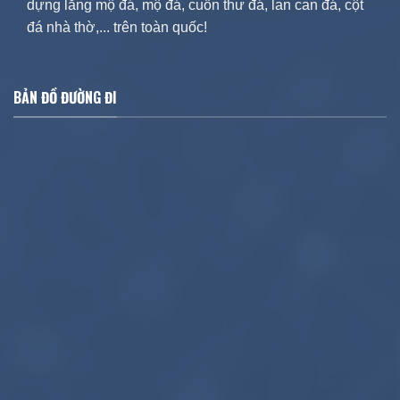
dựng lăng mộ đá, mộ đá, cuốn thư đá, lan can đá, cột
đá nhà thờ,... trên toàn quốc!
BẢN ĐỒ ĐƯỜNG ĐI