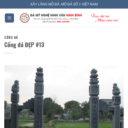
Skip
XÂY LĂNG MỘ ĐÁ, MỘ ĐÁ SỐ 1 VIỆT NAM
to
content
CỔNG ĐÁ
Cổng đá ĐẸP #13