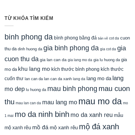
TỪ KHÓA TÌM KIẾM
binh phong da
bình phong bằng đá
cuon
cot da
bản vẽ
gia binh phong da
gia
thu da
dinh huong da
gia cot da
cuon thu da
gia
gia lan can da
gia lu huong da
gia lang mo da
khu lang mo
mo da
kích thước bình phong
kích thước
lang
lang mo da
cuốn thư
lan can da
lan can da xanh
lang da
mau cuon
mau binh phong
mo dep
lu huong da
mau mo da
thu
mau lang mo
mau lan can da
mo
mo da ninh binh
mo da xanh reu
mẫu
1 mai
mộ đá xanh
mồ đá
mộ xanh rêu
mộ xanh rêu