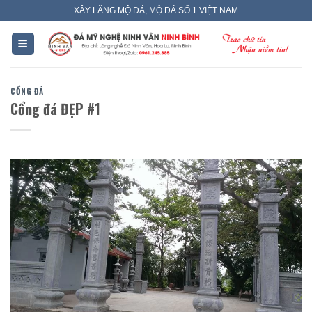
Skip
XÂY LĂNG MỘ ĐÁ, MỘ ĐÁ SỐ 1 VIỆT NAM
to
content
CỔNG ĐÁ
Cổng đá ĐẸP #1