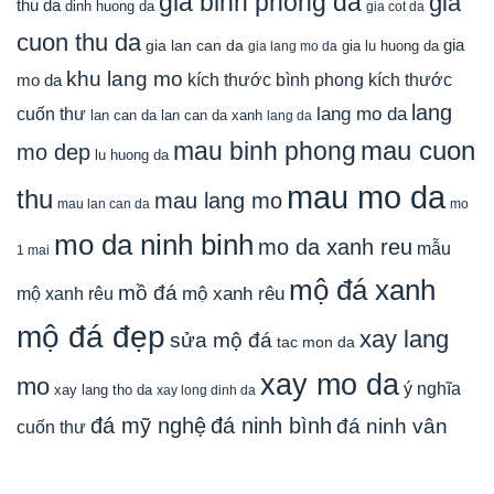
gia binh phong da
gia
thu da
dinh huong da
gia cot da
cuon thu da
gia
gia lan can da
gia lu huong da
gia lang mo da
khu lang mo
mo da
kích thước bình phong
kích thước
lang
lang mo da
cuốn thư
lan can da
lan can da xanh
lang da
mau cuon
mau binh phong
mo dep
lu huong da
mau mo da
thu
mau lang mo
mau lan can da
mo
mo da ninh binh
mo da xanh reu
mẫu
1 mai
mộ đá xanh
mồ đá
mộ xanh rêu
mộ xanh rêu
mộ đá đẹp
xay lang
sửa mộ đá
tac mon da
xay mo da
mo
ý nghĩa
xay lang tho da
xay long dinh da
đá mỹ nghệ
đá ninh bình
đá ninh vân
cuốn thư