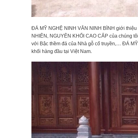
ĐÁ MỸ NGHỆ NINH VÂN NINH BÌNH giới thiệu tớ
NHIÊN, NGUYÊN KHỐI CAO CẤP của chúng tôi dà
với Bậc thềm đá của Nhà gỗ cổ truyền,… ĐÁ M
khối hàng đầu tại Việt Nam.