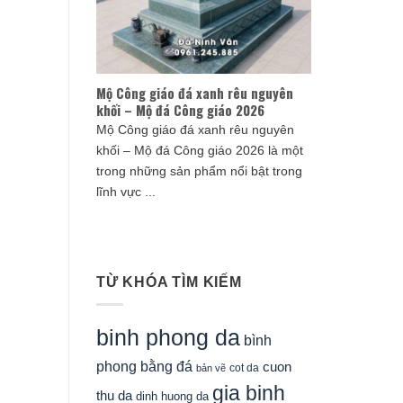
Mộ Công giáo đá xanh rêu nguyên
khối – Mộ đá Công giáo 2026
Mộ Công giáo đá xanh rêu nguyên
khối – Mộ đá Công giáo 2026 là một
trong những sản phẩm nổi bật trong
lĩnh vực ...
TỪ KHÓA TÌM KIẾM
binh phong da
bình
phong bằng đá
cuon
cot da
bản vẽ
gia binh
thu da
dinh huong da