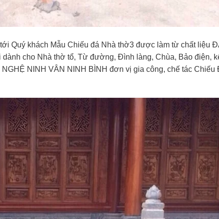
i Quý khách Mẫu Chiếu đá Nhà thờ3 được làm từ chất liệu 
nh cho Nhà thờ tổ, Từ đường, Đình làng, Chùa, Bảo điện, k
Ỹ NGHỆ NINH VÂN NINH BÌNH đơn vị gia công, chế tác Chiếu