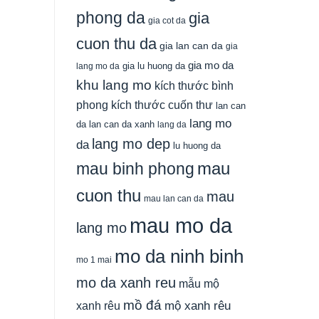
phong da
gia
gia cot da
cuon thu da
gia lan can da
gia
gia mo da
gia lu huong da
lang mo da
khu lang mo
kích thước bình
phong
kích thước cuốn thư
lan can
lang mo
da
lan can da xanh
lang da
lang mo dep
da
lu huong da
mau
mau binh phong
cuon thu
mau
mau lan can da
mau mo da
lang mo
mo da ninh binh
mo 1 mai
mo da xanh reu
mẫu mộ
mồ đá
xanh rêu
mộ xanh rêu