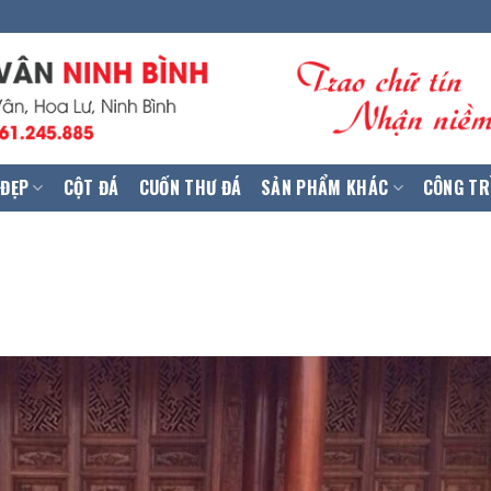
 ĐẸP
CỘT ĐÁ
CUỐN THƯ ĐÁ
SẢN PHẨM KHÁC
CÔNG TR