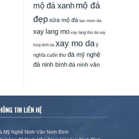
mộ đá
mộ đá xanh
đẹp
sửa mộ đá
tac mon da
xay lang mo
xay lang tho da
xay
xay mo da
ý
long dinh da
đá mỹ nghệ
nghĩa cuốn thư
đá ninh bình
đá ninh vân
HÔNG TIN LIÊN HỆ
á Mỹ Nghệ Ninh Vân Ninh Bình