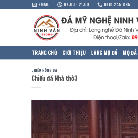
Skip
EMAIL
07:00 - 21:00
0961.245.885
to
content
TRANG CHỦ
GIỚI THIỆU
LĂNG MỘ ĐÁ
MỘ ĐÁ
CHIẾU RỒNG ĐÁ
Chiếu đá Nhà thờ3