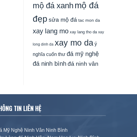
mộ đá
mộ đá xanh
đẹp
sửa mộ đá
tac mon da
xay lang mo
xay lang tho da
xay
xay mo da
ý
long dinh da
đá mỹ nghệ
nghĩa cuốn thư
đá ninh bình
đá ninh vân
HÔNG TIN LIÊN HỆ
á Mỹ Nghệ Ninh Vân Ninh Bình