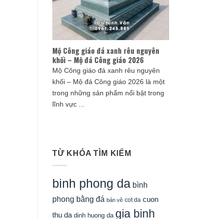
Mộ Công giáo đá xanh rêu nguyên
khối – Mộ đá Công giáo 2026
Mộ Công giáo đá xanh rêu nguyên
khối – Mộ đá Công giáo 2026 là một
trong những sản phẩm nổi bật trong
lĩnh vực ...
TỪ KHÓA TÌM KIẾM
binh phong da
bình
phong bằng đá
cuon
cot da
bản vẽ
gia binh
thu da
dinh huong da