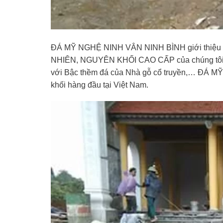
ĐÁ MỸ NGHỆ NINH VÂN NINH BÌNH giới thiệu tớ
NHIÊN, NGUYÊN KHỐI CAO CẤP của chúng tôi dà
với Bậc thềm đá của Nhà gỗ cổ truyền,… ĐÁ M
khối hàng đầu tại Việt Nam.