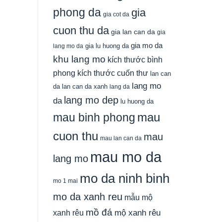
phong da
gia
gia cot da
cuon thu da
gia lan can da
gia
gia mo da
gia lu huong da
lang mo da
khu lang mo
kích thước bình
phong
kích thước cuốn thư
lan can
lang mo
da
lan can da xanh
lang da
lang mo dep
da
lu huong da
mau
mau binh phong
cuon thu
mau
mau lan can da
mau mo da
lang mo
mo da ninh binh
mo 1 mai
mo da xanh reu
mẫu mộ
mồ đá
xanh rêu
mộ xanh rêu