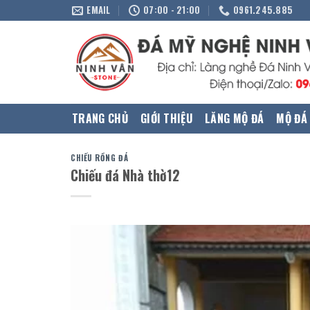
Skip
EMAIL
07:00 - 21:00
0961.245.885
to
content
TRANG CHỦ
GIỚI THIỆU
LĂNG MỘ ĐÁ
MỘ ĐÁ
CHIẾU RỒNG ĐÁ
Chiếu đá Nhà thờ12