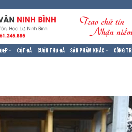
 ĐẸP
CỘT ĐÁ
CUỐN THƯ ĐÁ
SẢN PHẨM KHÁC
CÔNG TR