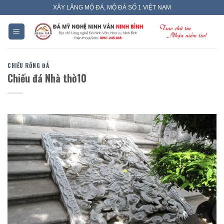
Skip
XÂY LĂNG MỘ ĐÁ, MỘ ĐÁ SỐ 1 VIỆT NAM
to
content
CHIẾU RỒNG ĐÁ
Chiếu đá Nhà thờ10