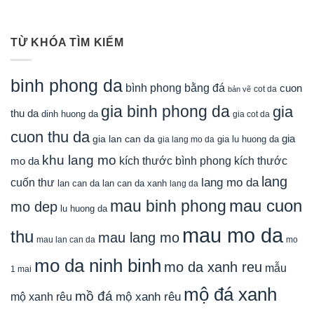
TỪ KHÓA TÌM KIẾM
binh phong da
bình phong bằng đá
cuon
cot da
bản vẽ
gia binh phong da
gia
thu da
dinh huong da
gia cot da
cuon thu da
gia
gia lan can da
gia lu huong da
gia lang mo da
khu lang mo
mo da
kích thước bình phong
kích thước
lang
lang mo da
cuốn thư
lan can da
lan can da xanh
lang da
mau cuon
mau binh phong
mo dep
lu huong da
mau mo da
thu
mau lang mo
mau lan can da
mo
mo da ninh binh
mo da xanh reu
mẫu
1 mai
mộ đá xanh
mồ đá
mộ xanh rêu
mộ xanh rêu