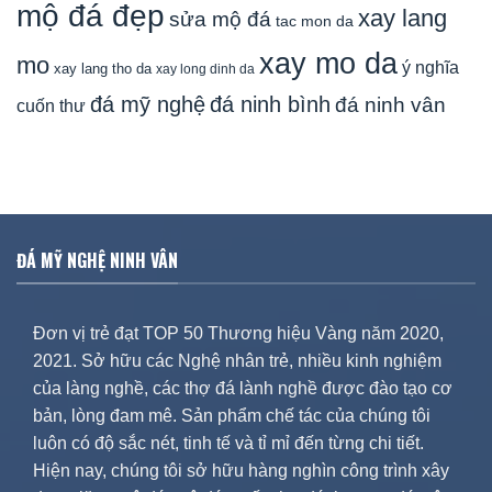
mộ đá đẹp
xay lang
sửa mộ đá
tac mon da
xay mo da
mo
ý nghĩa
xay lang tho da
xay long dinh da
đá mỹ nghệ
đá ninh bình
đá ninh vân
cuốn thư
ĐÁ MỸ NGHỆ NINH VÂN
Đơn vị trẻ đạt TOP 50 Thương hiệu Vàng năm 2020,
2021. Sở hữu các Nghệ nhân trẻ, nhiều kinh nghiệm
của làng nghề, các thợ đá lành nghề được đào tạo cơ
bản, lòng đam mê. Sản phẩm chế tác của chúng tôi
luôn có độ sắc nét, tinh tế và tỉ mỉ đến từng chi tiết.
Hiện nay, chúng tôi sở hữu hàng nghìn công trình xây