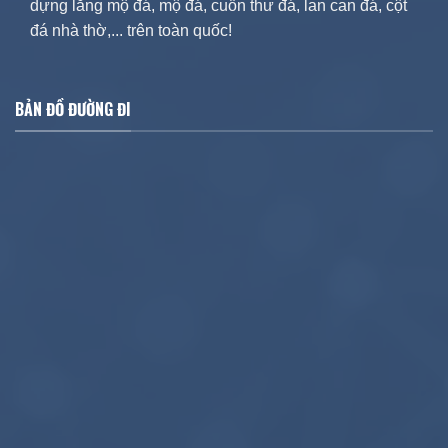
dựng lăng mộ đá, mộ đá, cuốn thư đá, lan can đá, cột
đá nhà thờ,... trên toàn quốc!
BẢN ĐỒ ĐƯỜNG ĐI