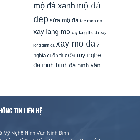
mộ đá
mộ đá xanh
đẹp
sửa mộ đá
tac mon da
xay lang mo
xay lang tho da
xay
xay mo da
ý
long dinh da
đá mỹ nghệ
nghĩa cuốn thư
đá ninh bình
đá ninh vân
HÔNG TIN LIÊN HỆ
á Mỹ Nghệ Ninh Vân Ninh Bình