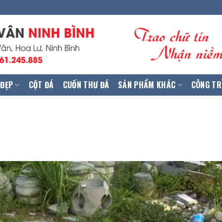
 ĐẸP
CỘT ĐÁ
CUỐN THƯ ĐÁ
SẢN PHẨM KHÁC
CÔNG TR