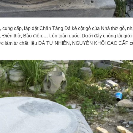
ng cấp, lắp đặt Chân Tảng Đá kê cột gỗ của Nhà thờ gỗ, nh
, Điện thờ, Bảo điện,… trên toàn quốc. Dưới đây chúng tôi giới 
được làm từ chất liệu ĐÁ TỰ NHIÊN, NGUYÊN KHỐI CAO CẤP c