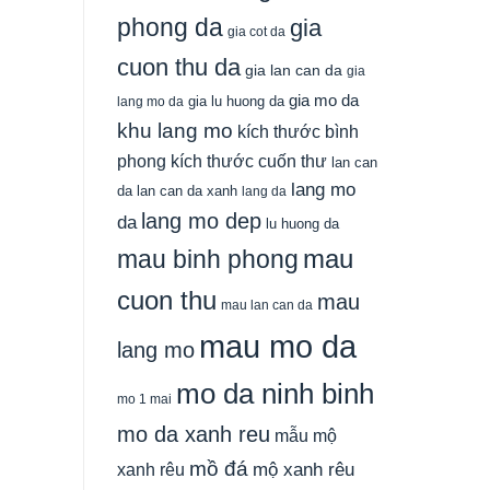
phong da
gia
gia cot da
cuon thu da
gia lan can da
gia
gia mo da
gia lu huong da
lang mo da
khu lang mo
kích thước bình
phong
kích thước cuốn thư
lan can
lang mo
da
lan can da xanh
lang da
lang mo dep
da
lu huong da
mau
mau binh phong
cuon thu
mau
mau lan can da
mau mo da
lang mo
mo da ninh binh
mo 1 mai
mo da xanh reu
mẫu mộ
mồ đá
xanh rêu
mộ xanh rêu