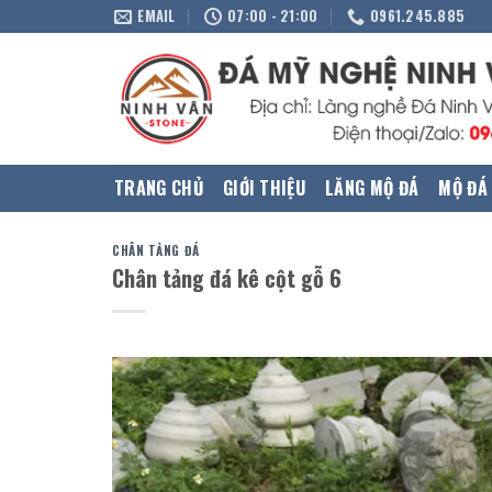
Skip
EMAIL
07:00 - 21:00
0961.245.885
to
content
TRANG CHỦ
GIỚI THIỆU
LĂNG MỘ ĐÁ
MỘ ĐÁ
CHÂN TẢNG ĐÁ
Chân tảng đá kê cột gỗ 6