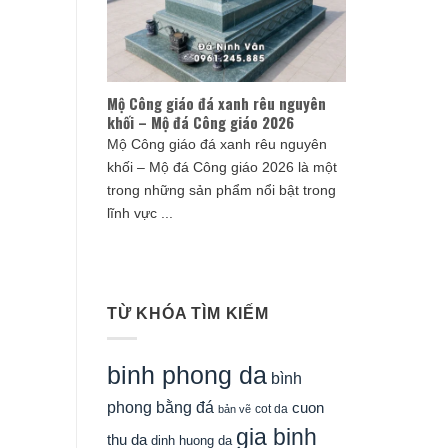
Mộ Công giáo đá xanh rêu nguyên
khối – Mộ đá Công giáo 2026
Mộ Công giáo đá xanh rêu nguyên
khối – Mộ đá Công giáo 2026 là một
trong những sản phẩm nổi bật trong
lĩnh vực ...
TỪ KHÓA TÌM KIẾM
binh phong da
bình
phong bằng đá
cuon
cot da
bản vẽ
gia binh
thu da
dinh huong da