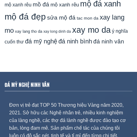
mộ đá xanh
mồ đá
mộ xanh rêu
mộ xanh rêu
mộ đá đẹp
xay lang
sửa mộ đá
tac mon da
xay mo da
mo
ý nghĩa
xay lang tho da
xay long dinh da
đá mỹ nghệ
đá ninh bình
đá ninh vân
cuốn thư
ĐÁ MỸ NGHỆ NINH VÂN
Đơn vị trẻ đạt TOP 50 Thương hiệu Vàng năm 2020,
2021. Sở hữu các Nghệ nhân trẻ, nhiều kinh nghiệm
của làng nghề, các thợ đá lành nghề được đào tạo cơ
bản, lòng đam mê. Sản phẩm chế tác của chúng tôi
luôn có độ sắc nét, tinh tế và tỉ mỉ đến từng chi tiết.