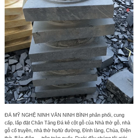
ĐÁ MỸ NGHỆ NINH VÂN NINH BÌNH phân phối, cung
cấp, lắp đặt Chân Tảng Đá kê cột gỗ của Nhà thờ gỗ, nhà
gỗ cổ truyền, nhà thờ họ/từ đường, Đình làng, Chùa, Điện