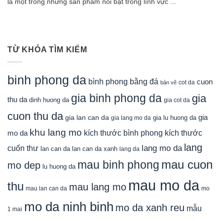
là một trong những sản phẩm nổi bật trong lĩnh vực ...
TỪ KHÓA TÌM KIẾM
binh phong da
bình phong bằng đá
cuon
cot da
bản vẽ
gia binh phong da
gia
thu da
dinh huong da
gia cot da
cuon thu da
gia
gia lan can da
gia lu huong da
gia lang mo da
khu lang mo
mo da
kích thước bình phong
kích thước
lang
lang mo da
cuốn thư
lan can da
lan can da xanh
lang da
mau cuon
mau binh phong
mo dep
lu huong da
mau mo da
thu
mau lang mo
mau lan can da
mo
mo da ninh binh
mo da xanh reu
mẫu
1 mai