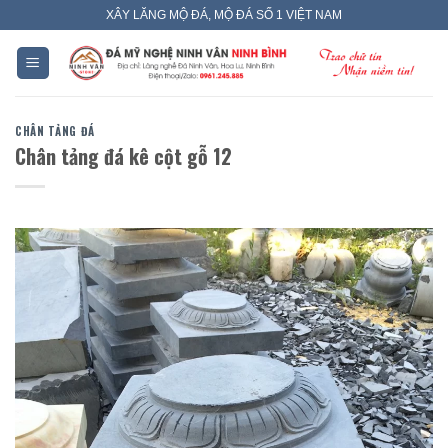
Skip
XÂY LĂNG MỘ ĐÁ, MỘ ĐÁ SỐ 1 VIỆT NAM
to
content
CHÂN TẢNG ĐÁ
Chân tảng đá kê cột gỗ 12