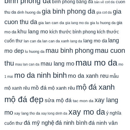
binh phong da
bình phong bằng đá
cuon
cot da
bản vẽ
gia binh phong da
gia
thu da
dinh huong da
gia cot da
cuon thu da
gia
gia lan can da
gia lu huong da
gia lang mo da
khu lang mo
mo da
kích thước bình phong
kích thước
lang
lang mo da
cuốn thư
lan can da
lan can da xanh
lang da
mau cuon
mau binh phong
mo dep
lu huong da
mau mo da
thu
mau lang mo
mau lan can da
mo
mo da ninh binh
mo da xanh reu
mẫu
1 mai
mộ đá xanh
mồ đá
mộ xanh rêu
mộ xanh rêu
mộ đá đẹp
xay lang
sửa mộ đá
tac mon da
xay mo da
mo
ý nghĩa
xay lang tho da
xay long dinh da
đá mỹ nghệ
đá ninh bình
đá ninh vân
cuốn thư