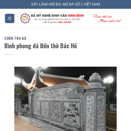
Skip
XÂY LĂNG MỘ ĐÁ, MỘ ĐÁ SỐ 1 VIỆT NAM
to
content
CUỐN THƯ ĐÁ
Bình phong đá Đền thờ Bác Hồ