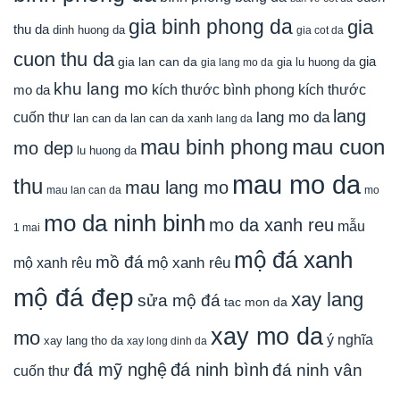
gia binh phong da
gia
thu da
dinh huong da
gia cot da
cuon thu da
gia
gia lan can da
gia lu huong da
gia lang mo da
khu lang mo
mo da
kích thước bình phong
kích thước
lang
lang mo da
cuốn thư
lan can da
lan can da xanh
lang da
mau cuon
mau binh phong
mo dep
lu huong da
mau mo da
thu
mau lang mo
mau lan can da
mo
mo da ninh binh
mo da xanh reu
mẫu
1 mai
mộ đá xanh
mồ đá
mộ xanh rêu
mộ xanh rêu
mộ đá đẹp
xay lang
sửa mộ đá
tac mon da
xay mo da
mo
ý nghĩa
xay lang tho da
xay long dinh da
đá mỹ nghệ
đá ninh bình
đá ninh vân
cuốn thư