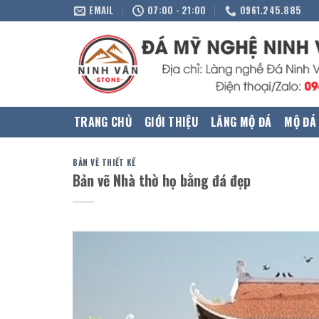
Skip
EMAIL
07:00 - 21:00
0961.245.885
to
content
TRANG CHỦ
GIỚI THIỆU
LĂNG MỘ ĐÁ
MỘ ĐÁ
BẢN VẼ THIẾT KẾ
Bản vẽ Nhà thờ họ bằng đá đẹp