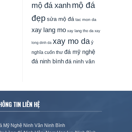
mộ đá
mộ đá xanh
đẹp
sửa mộ đá
tac mon da
xay lang mo
xay lang tho da
xay
xay mo da
ý
long dinh da
đá mỹ nghệ
nghĩa cuốn thư
đá ninh bình
đá ninh vân
HÔNG TIN LIÊN HỆ
á Mỹ Nghệ Ninh Vân Ninh Bình