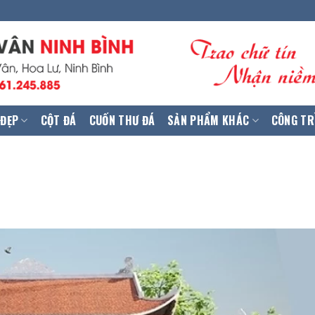
 ĐẸP
CỘT ĐÁ
CUỐN THƯ ĐÁ
SẢN PHẨM KHÁC
CÔNG TR