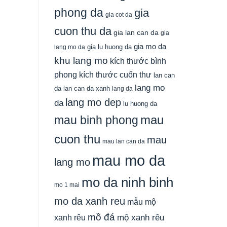
phong da
gia
gia cot da
cuon thu da
gia lan can da
gia
gia mo da
gia lu huong da
lang mo da
khu lang mo
kích thước bình
phong
kích thước cuốn thư
lan can
lang mo
da
lan can da xanh
lang da
lang mo dep
da
lu huong da
mau
mau binh phong
cuon thu
mau
mau lan can da
mau mo da
lang mo
mo da ninh binh
mo 1 mai
mo da xanh reu
mẫu mộ
mồ đá
xanh rêu
mộ xanh rêu